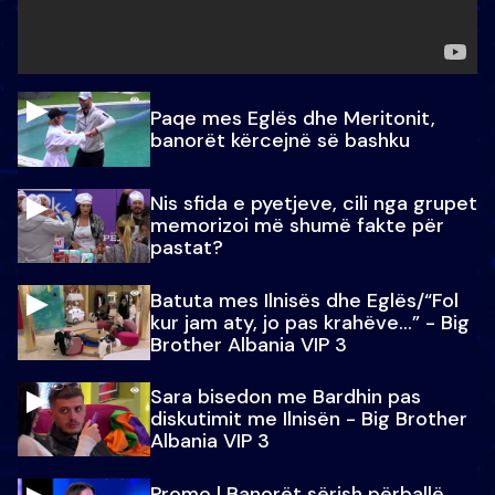
Paqe mes Eglës dhe Meritonit,
banorët kërcejnë së bashku
Nis sfida e pyetjeve, cili nga grupet
memorizoi më shumë fakte për
pastat?
Batuta mes Ilnisës dhe Eglës/“Fol
kur jam aty, jo pas krahëve…” - Big
Brother Albania VIP 3
Sara bisedon me Bardhin pas
diskutimit me Ilnisën - Big Brother
Albania VIP 3
Promo l Banorët sërish përballë