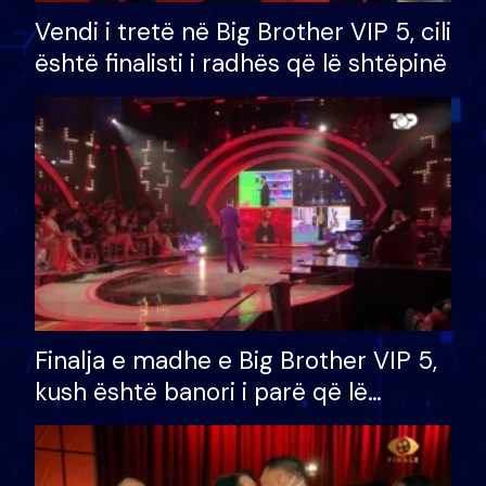
Vendi i tretë në Big Brother VIP 5, cili
është finalisti i radhës që lë shtëpinë
Finalja e madhe e Big Brother VIP 5,
kush është banori i parë që lë
shtëpinë dhe humb mundësinë për
të fituar çmimin e madh