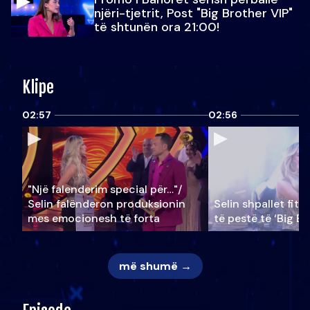
njëri-tjetrit, Post "Big Brother VIP"
të shtunën ora 21:00!
Klipe
02:57
02:56
"Një falenderim special për…"/
Selin falënderon produksionin
Selin shpallet fitu
mes emocionesh të forta
të pestë të ‘Big Br
më shumë →