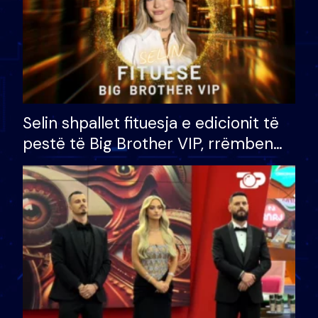
Selin shpallet fituesja e edicionit të
pestë të Big Brother VIP, rrëmben
çmimin e madh prej 100 mijë eurosh