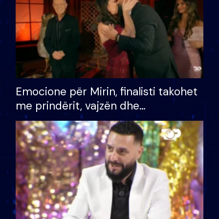
Emocione për Mirin, finalisti takohet
me prindërit, vajzën dhe
bashkëshorten: S’kemi ndonjë letër
divorci apo jo?