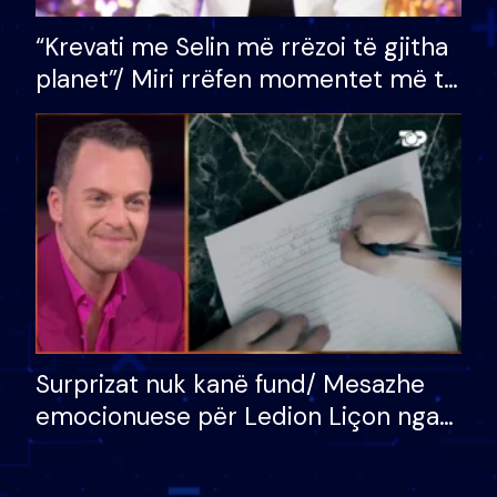
“Krevati me Selin më rrëzoi të gjitha
planet”/ Miri rrëfen momentet më të
bukura në shtëpinë e BB VIP: Do më
mungojë zilja e mëngjesit kur…
Surprizat nuk kanë fund/ Mesazhe
emocionuese për Ledion Liçon nga
nëna dhe fëmijët e tij, moderatori
nuk i mban dot lotët: Nuk meritoj…