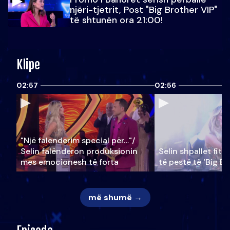
njëri-tjetrit, Post "Big Brother VIP"
të shtunën ora 21:00!
Klipe
02:57
02:56
"Një falenderim special për…"/
Selin falënderon produksionin
Selin shpallet fitu
mes emocionesh të forta
të pestë të ‘Big Br
më shumë →