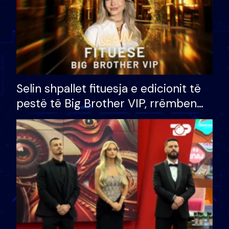
Selin shpallet fituesja e edicionit të
pestë të Big Brother VIP, rrëmben
çmimin e madh prej 100 mijë eurosh