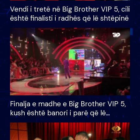
Vendi i tretë në Big Brother VIP 5, cili
është finalisti i radhës që lë shtëpinë
Finalja e madhe e Big Brother VIP 5,
kush është banori i parë që lë
shtëpinë dhe humb mundësinë për
të fituar çmimin e madh