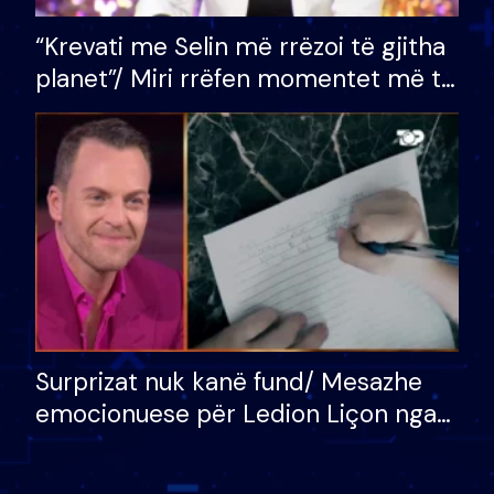
“Krevati me Selin më rrëzoi të gjitha
planet”/ Miri rrëfen momentet më të
bukura në shtëpinë e BB VIP: Do më
mungojë zilja e mëngjesit kur…
Surprizat nuk kanë fund/ Mesazhe
emocionuese për Ledion Liçon nga
nëna dhe fëmijët e tij, moderatori
nuk i mban dot lotët: Nuk meritoj…