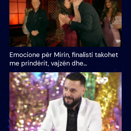
Emocione për Mirin, finalisti takohet
me prindërit, vajzën dhe
bashkëshorten: S’kemi ndonjë letër
divorci apo jo?