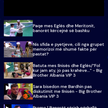
Paqe mes Eglës dhe Meritonit,
banorët kërcejnë së bashku
Nis sfida e pyetjeve, cili nga grupet
memorizoi më shumë fakte për
pastat?
Batuta mes Ilnisës dhe Eglës/“Fol
kur jam aty, jo pas krahëve…” - Big
Brother Albania VIP 3
Sara bisedon me Bardhin pas
diskutimit me Ilnisën - Big Brother
Albania VIP 3
Promo l Banorët sërish përballë