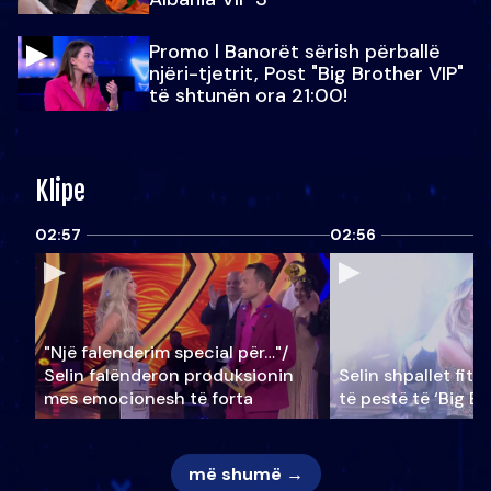
Promo l Banorët sërish përballë
njëri-tjetrit, Post "Big Brother VIP"
të shtunën ora 21:00!
Klipe
02:57
02:56
"Një falenderim special për…"/
Selin falënderon produksionin
Selin shpallet fitu
mes emocionesh të forta
të pestë të ‘Big Br
më shumë →