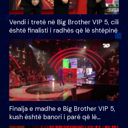
Vendi i tretë në Big Brother VIP 5, cili
është finalisti i radhës që lë shtëpinë
Finalja e madhe e Big Brother VIP 5,
kush është banori i parë që lë
shtëpinë dhe humb mundësinë për