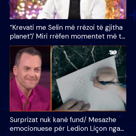
“Krevati me Selin më rrëzoi të gjitha
planet”/ Miri rrëfen momentet më të
bukura në shtëpinë e BB VIP: Do më
mungojë zilja e mëngjesit kur…
Surprizat nuk kanë fund/ Mesazhe
emocionuese për Ledion Liçon nga