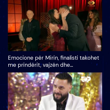
të fituar çmimin e madh
Emocione për Mirin, finalisti takohet
me prindërit, vajzën dhe
bashkëshorten: S’kemi ndonjë letër
divorci apo jo?