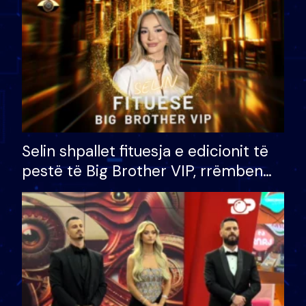
Selin shpallet fituesja e edicionit të
pestë të Big Brother VIP, rrëmben
çmimin e madh prej 100 mijë eurosh