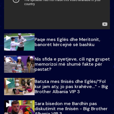
Paqe mes Eglës dhe Meritonit,
banorët kërcejnë së bashku
Nis sfida e pyetjeve, cili nga grupet
memorizoi më shumë fakte për
pastat?
Batuta mes Ilnisës dhe Eglës/“Fol
kur jam aty, jo pas krahëve…” - Big
Brother Albania VIP 3
Sara bisedon me Bardhin pas
diskutimit me Ilnisën - Big Brother
Albania VIP 3