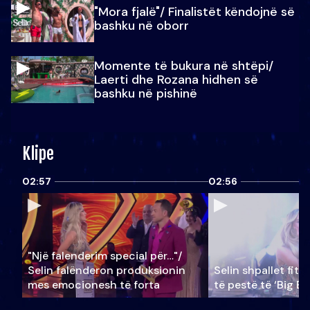
"Mora fjalë"/ Finalistët këndojnë së
bashku në oborr
Momente të bukura në shtëpi/
Laerti dhe Rozana hidhen së
bashku në pishinë
Klipe
02:57
02:56
"Një falenderim special për…"/
Selin falënderon produksionin
Selin shpallet fitu
mes emocionesh të forta
të pestë të ‘Big Br