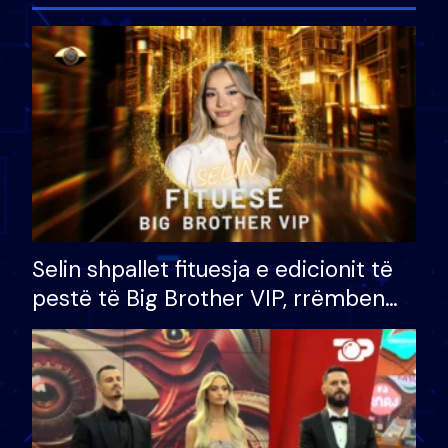
Selin shpallet fituesja e edicionit të
pestë të Big Brother VIP, rrëmben
çmimin e madh prej 100 mijë eurosh