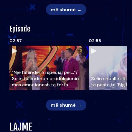
më shumë →
Episode
02:57
02:56
"Një falenderim special për…"/
Selin falënderon produksionin
Selin shpallet fitu
mes emocionesh të forta
të pestë të ‘Big Br
më shumë →
LAJME