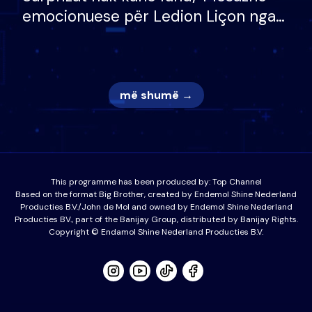
emocionuese për Ledion Liçon nga
nëna dhe fëmijët e tij, moderatori
nuk i mban dot lotët: Nuk meritoj…
më shumë →
This programme has been produced by:
Top Channel
Based on the format Big Brother, created by Endemol Shine Nederland
Producties B.V./John de Mol and owned by Endemol Shine Nederland
Producties BV., part of the Banijay Group, distributed by Banijay Rights.
Copyright © Endamol Shine Nederland Producties B.V.