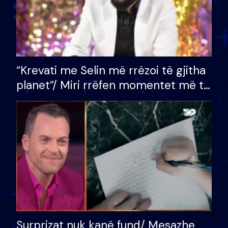
“Krevati me Selin më rrëzoi të gjitha
planet”/ Miri rrëfen momentet më të
bukura në shtëpinë e BB VIP: Do më
mungojë zilja e mëngjesit kur…
Surprizat nuk kanë fund/ Mesazhe