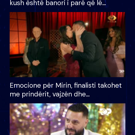
kush është banori i parë që lë
shtëpinë dhe humb mundësinë për
të fituar çmimin e madh
Emocione për Mirin, finalisti takohet
me prindërit, vajzën dhe
bashkëshorten: S’kemi ndonjë letër
divorci apo jo?