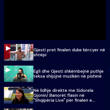
Gjesti pret finalen duke kërcyer në
shtëpi
Egli dhe Gjesti shkëmbejnë puthje
teksa shijojnë muzikën në pishinë
Në lidhje direkte me Sidorela
Gjonin/ Banorët flasin në
"Shqipëria Live" për finalen e
madhe