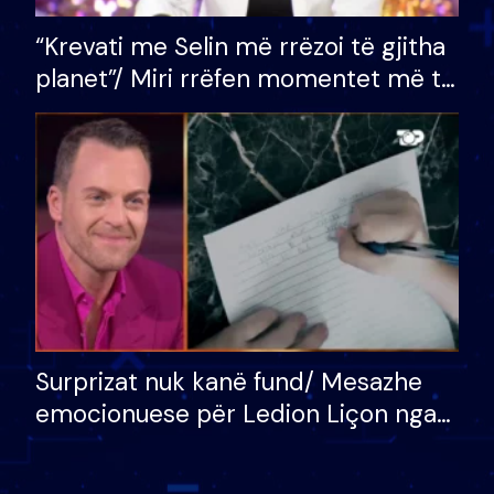
“Krevati me Selin më rrëzoi të gjitha
planet”/ Miri rrëfen momentet më të
bukura në shtëpinë e BB VIP: Do më
mungojë zilja e mëngjesit kur…
Surprizat nuk kanë fund/ Mesazhe
emocionuese për Ledion Liçon nga
nëna dhe fëmijët e tij, moderatori
nuk i mban dot lotët: Nuk meritoj…