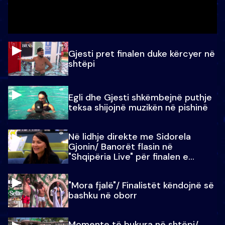
Gjesti pret finalen duke kërcyer në
shtëpi
Egli dhe Gjesti shkëmbejnë puthje
teksa shijojnë muzikën në pishinë
Në lidhje direkte me Sidorela
Gjonin/ Banorët flasin në
"Shqipëria Live" për finalen e
madhe
"Mora fjalë"/ Finalistët këndojnë së
bashku në oborr
Momente të bukura në shtëpi/