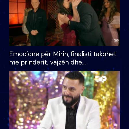
Emocione për Mirin, finalisti takohet
me prindërit, vajzën dhe
bashkëshorten: S’kemi ndonjë letër
divorci apo jo?