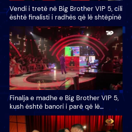
Vendi i tretë në Big Brother VIP 5, cili
është finalisti i radhës që lë shtëpinë
Finalja e madhe e Big Brother VIP 5,
kush është banori i parë që lë
shtëpinë dhe humb mundësinë për
të fituar çmimin e madh