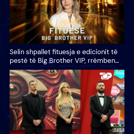
Selin shpallet fituesja e edicionit të
pestë të Big Brother VIP, rrëmben
çmimin e madh prej 100 mijë eurosh