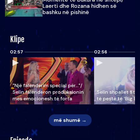
Laerti dhe Rozana hidhen së
bashku në pishinë
Klipe
02:57
02:56
"Një falenderim special për…"/
Selin falënderon produksionin
Selin shpallet fitu
mes emocionesh të forta
të pestë të ‘Big Br
më shumë →