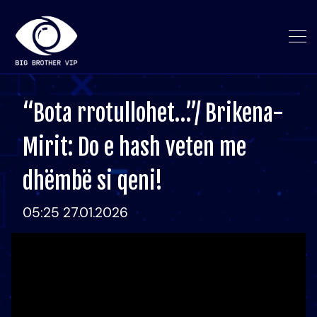
“Bota rrotullohet…”/ Brikena-
Mirit: Do e hash veten me
dhëmbë si qeni!
05:25 27.01.2026