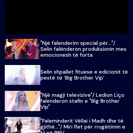
"Një falenderim special për…"/
Selin falënderon produksionin mes
emocionesh të forta
Selin shpallet fituese e edicionit të
pestë të ‘Big Brother Vip’
"Një magji televizive"/ Ledion Liço
falenderon stafin e "Big Brother
Vip"
"Faleminderit Vëllai i Madh dhe të
gjithë…"/ Miri flet për rrugëtimin e
tij në BBV