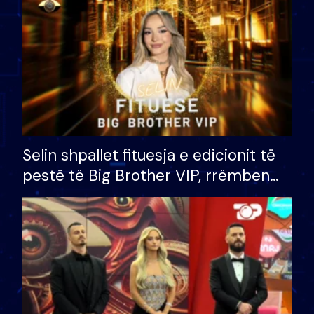
Selin shpallet fituesja e edicionit të
pestë të Big Brother VIP, rrëmben
çmimin e madh prej 100 mijë eurosh