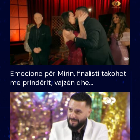
të fituar çmimin e madh
Emocione për Mirin, finalisti takohet
me prindërit, vajzën dhe
bashkëshorten: S’kemi ndonjë letër
divorci apo jo?