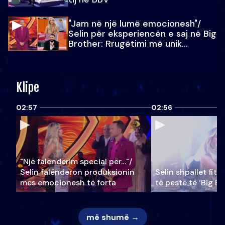
"Jam në një lumë emocionesh"/
Selin për eksperiencën e saj në Big
Brother: Rrugëtimi më unik…
Klipe
02:57
02:56
"Një falenderim special për…"/
Selin falënderon produksionin
Selin shpallet fitu
mes emocionesh të forta
të pestë të ‘Big Br
më shumë →