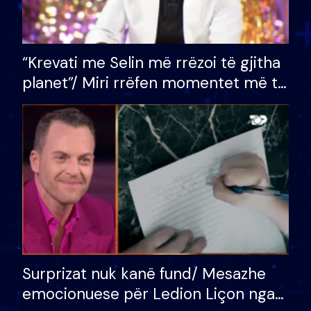
“Krevati me Selin më rrëzoi të gjitha
planet”/ Miri rrëfen momentet më të
bukura në shtëpinë e BB VIP: Do më
mungojë zilja e mëngjesit kur…
Surprizat nuk kanë fund/ Mesazhe
emocionuese për Ledion Liçon nga