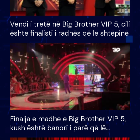
Vendi i tretë në Big Brother VIP 5, cili
është finalisti i radhës që lë shtëpinë
Finalja e madhe e Big Brother VIP 5,
kush është banori i parë që lë
shtëpinë dhe humb mundësinë për