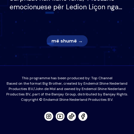
emocionuese për Ledion Liçon nga
nëna dhe fëmijët e tij, moderatori
nuk i mban dot lotët: Nuk meritoj…
më shumë →
This programme has been produced by:
Top Channel
Based on the format Big Brother, created by Endemol Shine Nederland
Producties B.V./John de Mol and owned by Endemol Shine Nederland
Producties BV., part of the Banijay Group, distributed by Banijay Rights.
Copyright © Endamol Shine Nederland Producties B.V.