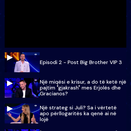
Episodi 2 - Post Big Brother VIP 3
Një miqësi e krisur, a do të ketë një
pajtim "gjakrash" mes Erjolës dhe
Gracianos?
Një strateg si Juli? Sa i vërtetë
apo përllogaritës ka qenë ai në
lojë