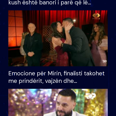
kush është banori i parë që lë
shtëpinë dhe humb mundësinë për
të fituar çmimin e madh
Emocione për Mirin, finalisti takohet
me prindërit, vajzën dhe
bashkëshorten: S’kemi ndonjë letër
divorci apo jo?