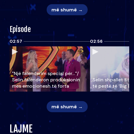
më shumë →
Episode
02:57
02:56
"Një falenderim special për…"/
Selin falënderon produksionin
Selin shpallet fitu
mes emocionesh të forta
të pestë të ‘Big Br
më shumë →
LAJME