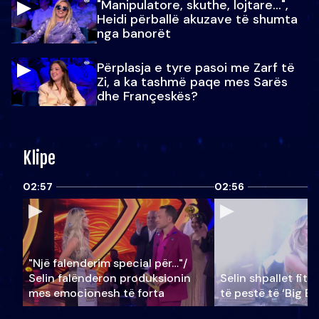
"Manipulatore, skuthe, lojtare...",
Heidi përballë akuzave të shumta
nga banorët
Përplasja e tyre pasoi me Zarf të
Zi, a ka tashmë paqe mes Sarës
dhe Françeskës?
Klipe
02:57
02:56
"Një falenderim special për…"/
Selin falënderon produksionin
Selin shpallet fitu
mes emocionesh të forta
të pestë të ‘Big Br