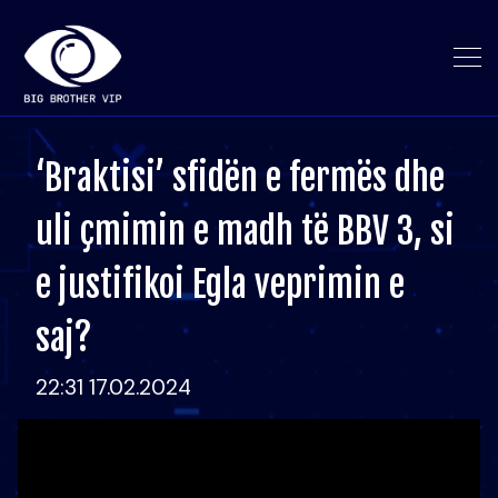
‘Braktisi’ sfidën e fermës dhe
uli çmimin e madh të BBV 3, si
e justifikoi Egla veprimin e
saj?
22:31 17.02.2024