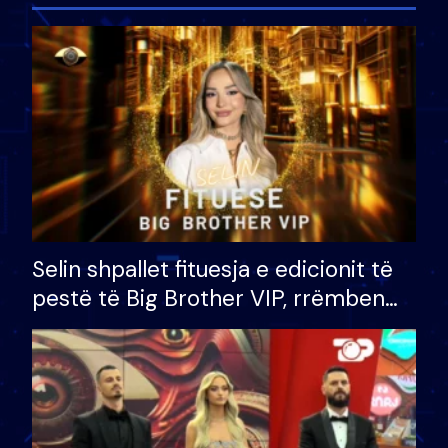
Selin shpallet fituesja e edicionit të
pestë të Big Brother VIP, rrëmben
çmimin e madh prej 100 mijë eurosh