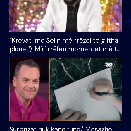
“Krevati me Selin më rrëzoi të gjitha
planet”/ Miri rrëfen momentet më të
bukura në shtëpinë e BB VIP: Do më
mungojë zilja e mëngjesit kur…
Surprizat nuk kanë fund/ Mesazhe