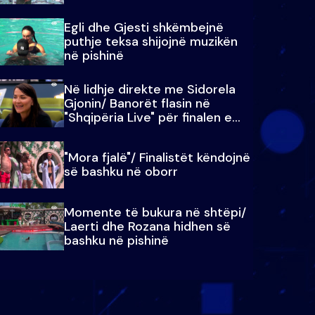
Egli dhe Gjesti shkëmbejnë
puthje teksa shijojnë muzikën
në pishinë
Në lidhje direkte me Sidorela
Gjonin/ Banorët flasin në
"Shqipëria Live" për finalen e
madhe
"Mora fjalë"/ Finalistët këndojnë
së bashku në oborr
Momente të bukura në shtëpi/
Laerti dhe Rozana hidhen së
bashku në pishinë