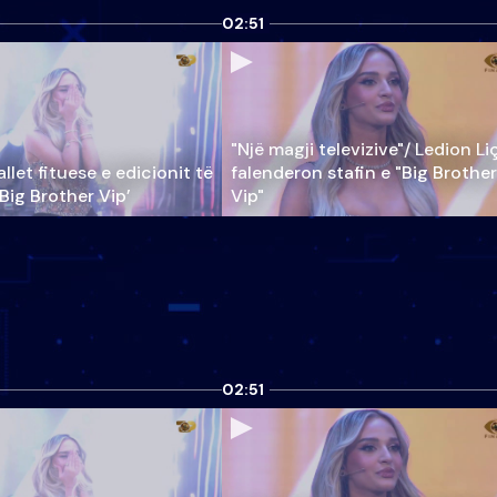
02:51
"Një magji televizive"/ Ledion Li
llet fituese e edicionit të
falenderon stafin e "Big Brother
‘Big Brother Vip’
Vip"
02:51