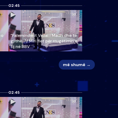
02:45
ço
"Faleminderit Vëllai i Madh dhe të
gjithë…"/ Miri flet për rrugëtimin e
tij në BBV
më shumë →
02:45