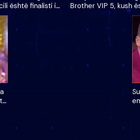
cili është finalisti i
Brother VIP 5, kush ë
 që lë shtëpinë
banori i parë që lë sh
dhe humb mundësinë
të fituar çmimin e m
ha
Su
të
em
më
në
nu