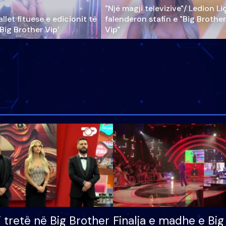
"Një magji televizive"/ Ledion Li
llet fituese e edicionit të
falenderon stafin e "Big Brother
‘Big Brother Vip’
Vip"
i tretë në Big Brother
Finalja e madhe e Big