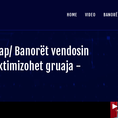
HOME
VIDEO
BANORË
lap/ Banorët vendosin
iktimizohet gruaja -