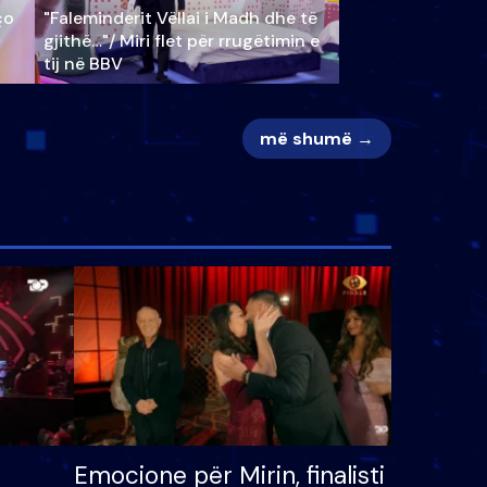
ço
"Faleminderit Vëllai i Madh dhe të
gjithë…"/ Miri flet për rrugëtimin e
tij në BBV
më shumë →
Emocione për Mirin, finalisti