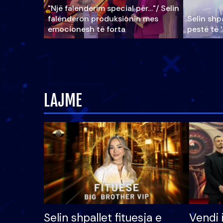
"Një falenderim special për…"/ Selin
falënderon produksionin mes
Selin shpa
emocionesh të forta
pestë të 
LAJME
Selin shpallet fituesja e
Vendi 