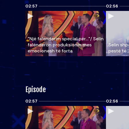
02:57
02:56
"Një falenderim special për…"/ Selin
falënderon produksionin mes
Selin shpa
emocionesh të forta
pestë të 
Episode
02:57
02:56