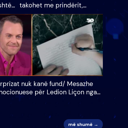
shtë
takohet me prindërit,
tëpinë
vajzën dhe bashkëshorten:
 për
S’kemi ndonjë letër divorci
adh
apo jo?
rprizat nuk kanë fund/ Mesazhe
ocionuese për Ledion Liçon nga
na dhe fëmijët e tij, moderatori
k i mban dot lotët: Nuk meritoj…
më shumë →