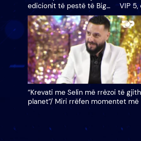
edicionit të pestë të Big
VIP 5, 
Brother VIP, rrëmben
radhës
çmimin e madh prej 100
mijë eurosh
“Krevati me Selin më rrëzoi të gjit
planet”/ Miri rrëfen momentet më 
bukura në shtëpinë e BB VIP: Do 
mungojë zilja e mëngjesit kur…