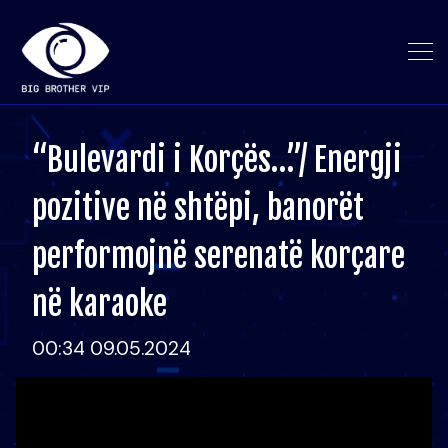
“Bulevardi i Korçës…”/ Energji
pozitive në shtëpi, banorët
performojnë serenatë korçare
në karaoke
00:34 09.05.2024