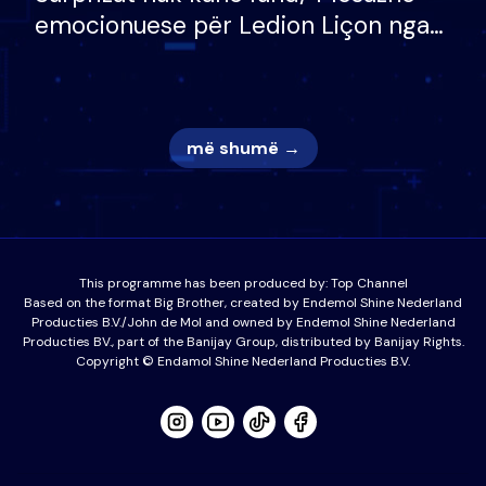
emocionuese për Ledion Liçon nga
nëna dhe fëmijët e tij, moderatori
nuk i mban dot lotët: Nuk meritoj…
më shumë →
This programme has been produced by:
Top Channel
Based on the format Big Brother, created by Endemol Shine Nederland
Producties B.V./John de Mol and owned by Endemol Shine Nederland
Producties BV., part of the Banijay Group, distributed by Banijay Rights.
Copyright © Endamol Shine Nederland Producties B.V.