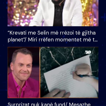
“Krevati me Selin më rrëzoi të gjitha
planet”/ Miri rrëfen momentet më të
bukura në shtëpinë e BB VIP: Do më
mungojë zilja e mëngjesit kur…
Surprizat nuk kanë fund/ Mesazhe