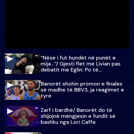
“Nëse i fut hundët në punët e
mija…”/ Gjesti flet me Livian pas
debatit me Eglin: Po të
paralajmëroj
Banorët shohin promon e finales
së madhe të BBV3, ja reagimet e
tyre
Zarf i bardhë/ Banorët do të
shijojnë mëngjesin e fundit së
bashku nga Lori Caffe