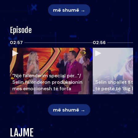
më shumë →
Episode
02:57
02:56
"Një falenderim special për…"/
Selin falënderon produksionin
Selin shpallet fitu
mes emocionesh të forta
të pestë të ‘Big Br
më shumë →
LAJME