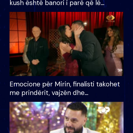
kush është banori i parë që lë
shtëpinë dhe humb mundësinë për
të fituar çmimin e madh
Emocione për Mirin, finalisti takohet
me prindërit, vajzën dhe
bashkëshorten: S’kemi ndonjë letër
divorci apo jo?