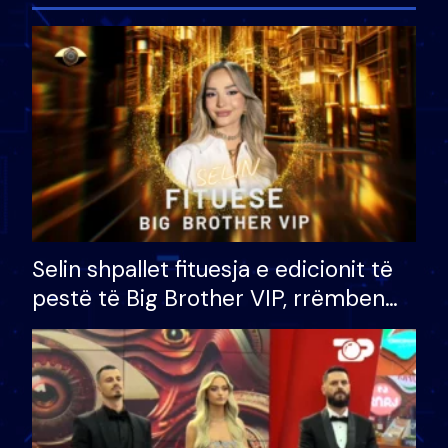
Selin shpallet fituesja e edicionit të
pestë të Big Brother VIP, rrëmben
çmimin e madh prej 100 mijë eurosh