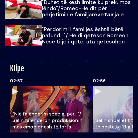
"Duhet të kesh limite ku prek, mos
lëndo"/Romeo-Heidit për
përjetimin e familjarëve:Nusja e
Julit…
"Përdorimi i familjes është bërë
pafund…"/ Heidi qetëson Romeon:
Nëse ti je i qetë, ata qetësohen
Klipe
02:57
02:56
"Një falenderim special për…"/
Selin falënderon produksionin
Selin shpallet fitu
mes emocionesh të forta
të pestë të ‘Big Br