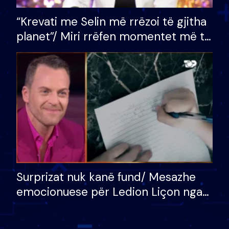
“Krevati me Selin më rrëzoi të gjitha
planet”/ Miri rrëfen momentet më të
bukura në shtëpinë e BB VIP: Do më
mungojë zilja e mëngjesit kur…
Surprizat nuk kanë fund/ Mesazhe
emocionuese për Ledion Liçon nga
nëna dhe fëmijët e tij, moderatori
nuk i mban dot lotët: Nuk meritoj…