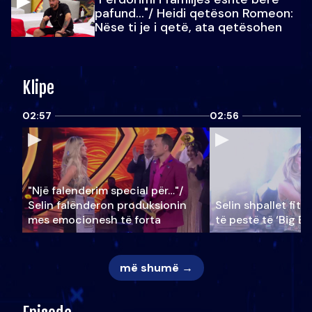
pafund…"/ Heidi qetëson Romeon:
Nëse ti je i qetë, ata qetësohen
Klipe
02:57
02:56
"Një falenderim special për…"/
Selin falënderon produksionin
Selin shpallet fitu
mes emocionesh të forta
të pestë të ‘Big Br
më shumë →