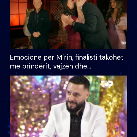
Emocione për Mirin, finalisti takohet
me prindërit, vajzën dhe
bashkëshorten: S’kemi ndonjë letër
divorci apo jo?