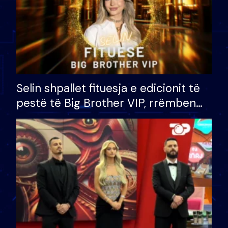
Selin shpallet fituesja e edicionit të
pestë të Big Brother VIP, rrëmben
çmimin e madh prej 100 mijë eurosh