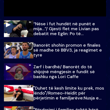
“Nëse i fut hundët në punët e
mija…”/ Gjesti flet me Livian pas
debatit me Eglin: Po të
paralajmëroj
Banorët shohin promon e finales
së madhe të BBV3, ja reagimet e
tyre
Zarf i bardhë/ Banorët do të
shijojnë mëngjesin e fundit së
bashku nga Lori Caffe
"Duhet të kesh limite ku prek, mos
lëndo"/Romeo-Heidit për
përjetimin e familjarëve:Nusja e
Julit…
"Përdorimi i familjes është bërë