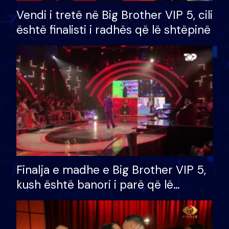
Vendi i tretë në Big Brother VIP 5, cili
është finalisti i radhës që lë shtëpinë
Finalja e madhe e Big Brother VIP 5,
kush është banori i parë që lë
shtëpinë dhe humb mundësinë për
të fituar çmimin e madh