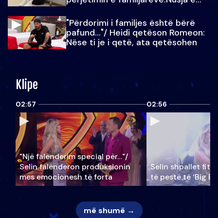
Julit…
"Përdorimi i familjes është bërë
pafund…"/ Heidi qetëson Romeon:
Nëse ti je i qetë, ata qetësohen
Klipe
02:57
02:56
"Një falenderim special për…"/
Selin falënderon produksionin
Selin shpallet fitu
mes emocionesh të forta
të pestë të ‘Big Br
më shumë →