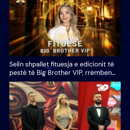
Selin shpallet fituesja e edicionit të
pestë të Big Brother VIP, rrëmben
çmimin e madh prej 100 mijë eurosh