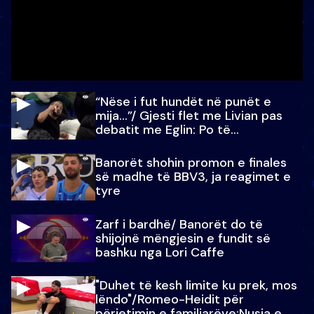
“Nëse i fut hundët në punët e
mija…”/ Gjesti flet me Livian pas
debatit me Eglin: Po të
paralajmëroj
Banorët shohin promon e finales
së madhe të BBV3, ja reagimet e
tyre
Zarf i bardhë/ Banorët do të
shijojnë mëngjesin e fundit së
bashku nga Lori Caffe
"Duhet të kesh limite ku prek, mos
lëndo"/Romeo-Heidit për
përjetimin e familjarëve:Nusja e