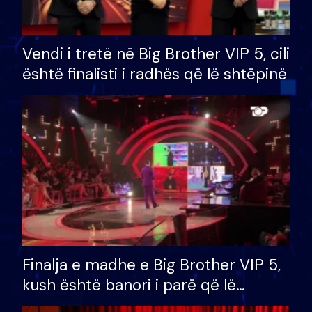
Vendi i tretë në Big Brother VIP 5, cili
është finalisti i radhës që lë shtëpinë
Finalja e madhe e Big Brother VIP 5,
kush është banori i parë që lë
shtëpinë dhe humb mundësinë për