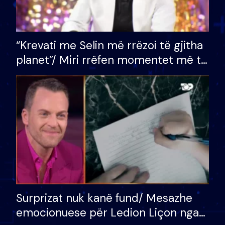
“Krevati me Selin më rrëzoi të gjitha
planet”/ Miri rrëfen momentet më të
bukura në shtëpinë e BB VIP: Do më
mungojë zilja e mëngjesit kur…
Surprizat nuk kanë fund/ Mesazhe
emocionuese për Ledion Liçon nga