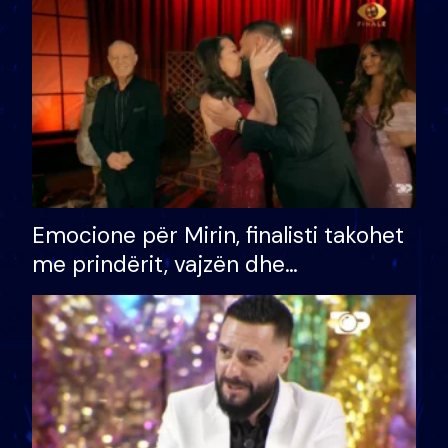
të fituar çmimin e madh
Emocione për Mirin, finalisti takohet
me prindërit, vajzën dhe
bashkëshorten: S’kemi ndonjë letër
divorci apo jo?