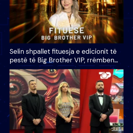
Selin shpallet fituesja e edicionit të
pestë të Big Brother VIP, rrëmben
çmimin e madh prej 100 mijë eurosh