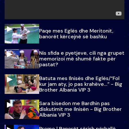
Paqe mes Eglës dhe Meritonit,
banorët kërcejnë së bashku
Nis sfida e pyetjeve, cili nga grupet
memorizoi më shumë fakte për
pastat?
Batuta mes Ilnisës dhe Eglës/“Fol
kur jam aty, jo pas krahëve…” - Big
Brother Albania VIP 3
Sara bisedon me Bardhin pas
diskutimit me Ilnisën - Big Brother
Albania VIP 3
Promo l Banorët sërish përballë