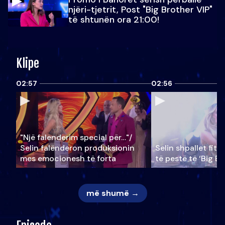
njëri-tjetrit, Post "Big Brother VIP"
të shtunën ora 21:00!
Klipe
02:57
02:56
"Një falenderim special për…"/
Selin falënderon produksionin
Selin shpallet fitu
mes emocionesh të forta
të pestë të ‘Big Br
më shumë →