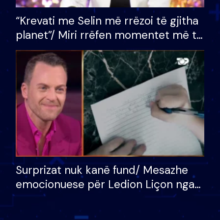
“Krevati me Selin më rrëzoi të gjitha
planet”/ Miri rrëfen momentet më të
bukura në shtëpinë e BB VIP: Do më
mungojë zilja e mëngjesit kur…
Surprizat nuk kanë fund/ Mesazhe
emocionuese për Ledion Liçon nga
nëna dhe fëmijët e tij, moderatori
nuk i mban dot lotët: Nuk meritoj…