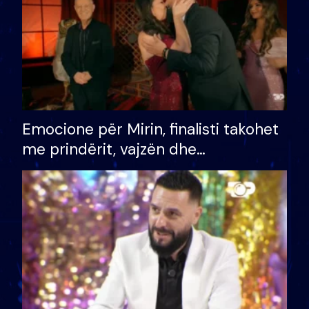
Emocione për Mirin, finalisti takohet
me prindërit, vajzën dhe
bashkëshorten: S’kemi ndonjë letër
divorci apo jo?