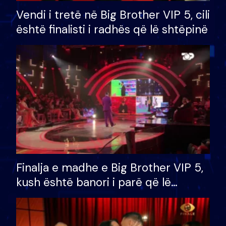
Vendi i tretë në Big Brother VIP 5, cili
është finalisti i radhës që lë shtëpinë
Finalja e madhe e Big Brother VIP 5,
kush është banori i parë që lë
shtëpinë dhe humb mundësinë për
të fituar çmimin e madh