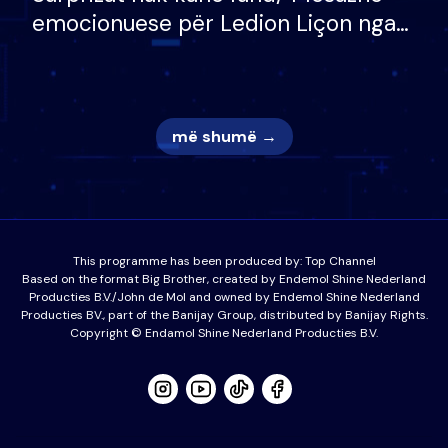
emocionuese për Ledion Liçon nga
nëna dhe fëmijët e tij, moderatori
nuk i mban dot lotët: Nuk meritoj…
më shumë →
This programme has been produced by:
Top Channel
Based on the format Big Brother, created by Endemol Shine Nederland
Producties B.V./John de Mol and owned by Endemol Shine Nederland
Producties BV., part of the Banijay Group, distributed by Banijay Rights.
Copyright © Endamol Shine Nederland Producties B.V.