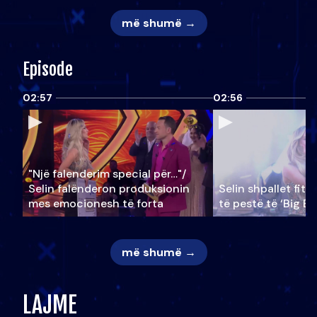
më shumë →
Episode
02:57
02:56
"Një falenderim special për…"/
Selin falënderon produksionin
Selin shpallet fitu
mes emocionesh të forta
të pestë të ‘Big Br
më shumë →
LAJME