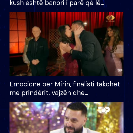
kush është banori i parë që lë
shtëpinë dhe humb mundësinë për
të fituar çmimin e madh
Emocione për Mirin, finalisti takohet
me prindërit, vajzën dhe
bashkëshorten: S’kemi ndonjë letër
divorci apo jo?