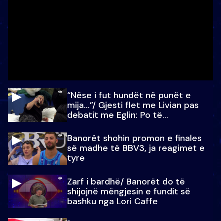
“Nëse i fut hundët në punët e
mija…”/ Gjesti flet me Livian pas
debatit me Eglin: Po të
paralajmëroj
Banorët shohin promon e finales
së madhe të BBV3, ja reagimet e
tyre
Zarf i bardhë/ Banorët do të
shijojnë mëngjesin e fundit së
bashku nga Lori Caffe