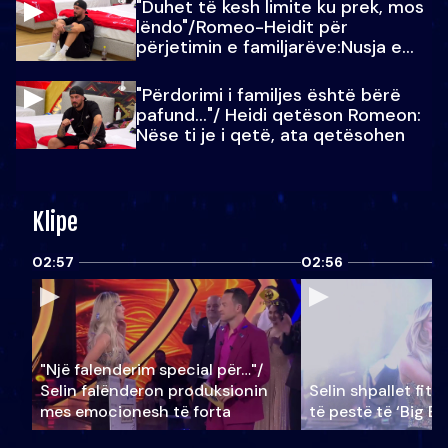
"Duhet të kesh limite ku prek, mos
lëndo"/Romeo-Heidit për
përjetimin e familjarëve:Nusja e
Julit…
"Përdorimi i familjes është bërë
pafund…"/ Heidi qetëson Romeon:
Nëse ti je i qetë, ata qetësohen
Klipe
02:57
02:56
"Një falenderim special për…"/
Selin falënderon produksionin
Selin shpallet fitu
mes emocionesh të forta
të pestë të ‘Big Br