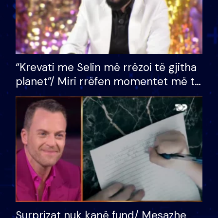
“Krevati me Selin më rrëzoi të gjitha
planet”/ Miri rrëfen momentet më të
bukura në shtëpinë e BB VIP: Do më
mungojë zilja e mëngjesit kur…
Surprizat nuk kanë fund/ Mesazhe