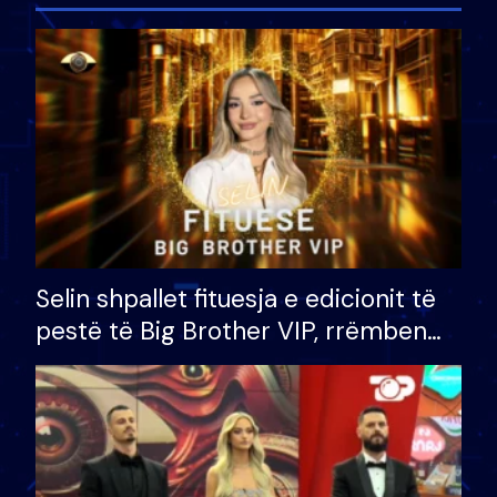
Selin shpallet fituesja e edicionit të
pestë të Big Brother VIP, rrëmben
çmimin e madh prej 100 mijë eurosh