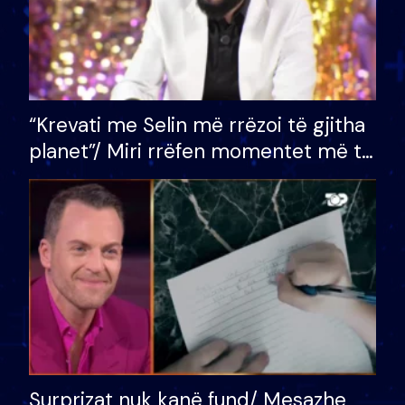
“Krevati me Selin më rrëzoi të gjitha
planet”/ Miri rrëfen momentet më të
bukura në shtëpinë e BB VIP: Do më
mungojë zilja e mëngjesit kur…
Surprizat nuk kanë fund/ Mesazhe