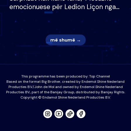
emocionuese për Ledion Liçon nga
nëna dhe fëmijët e tij, moderatori
nuk i mban dot lotët: Nuk meritoj…
më shumë →
This programme has been produced by:
Top Channel
Based on the format Big Brother, created by Endemol Shine Nederland
Producties B.V./John de Mol and owned by Endemol Shine Nederland
Producties BV., part of the Banijay Group, distributed by Banijay Rights.
Copyright © Endamol Shine Nederland Producties B.V.