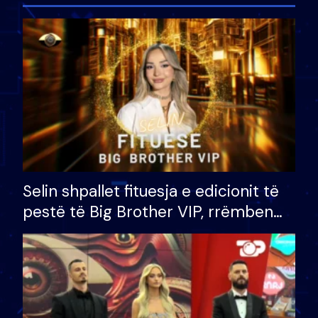
Selin shpallet fituesja e edicionit të
pestë të Big Brother VIP, rrëmben
çmimin e madh prej 100 mijë eurosh