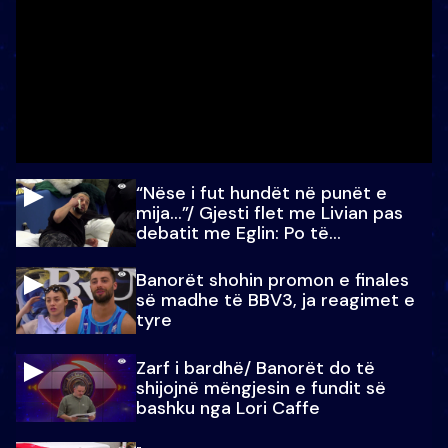
“Nëse i fut hundët në punët e
mija…”/ Gjesti flet me Livian pas
debatit me Eglin: Po të
paralajmëroj
Banorët shohin promon e finales
së madhe të BBV3, ja reagimet e
tyre
Zarf i bardhë/ Banorët do të
shijojnë mëngjesin e fundit së
bashku nga Lori Caffe