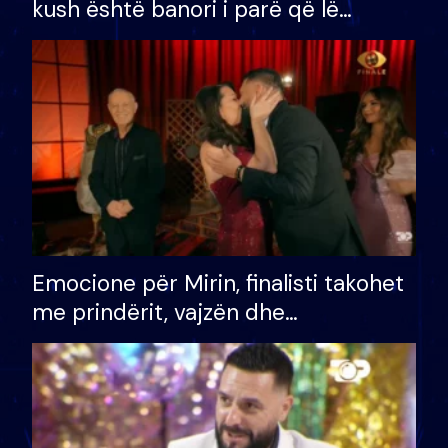
kush është banori i parë që lë
shtëpinë dhe humb mundësinë për
të fituar çmimin e madh
Emocione për Mirin, finalisti takohet
me prindërit, vajzën dhe
bashkëshorten: S’kemi ndonjë letër
divorci apo jo?