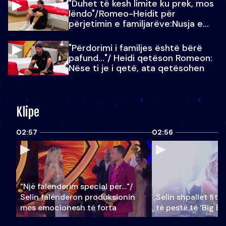
"Duhet të kesh limite ku prek, mos
lëndo"/Romeo-Heidit për
përjetimin e familjarëve:Nusja e
Julit…
"Përdorimi i familjes është bërë
pafund…"/ Heidi qetëson Romeon:
Nëse ti je i qetë, ata qetësohen
Klipe
02:57
02:56
"Një falenderim special për…"/
Selin falënderon produksionin
Selin shpallet fitu
mes emocionesh të forta
të pestë të ‘Big Br