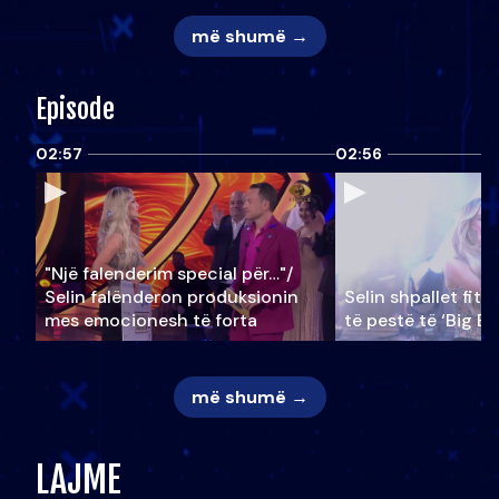
më shumë →
Episode
02:57
02:56
"Një falenderim special për…"/
Selin falënderon produksionin
Selin shpallet fitu
mes emocionesh të forta
të pestë të ‘Big Br
më shumë →
LAJME