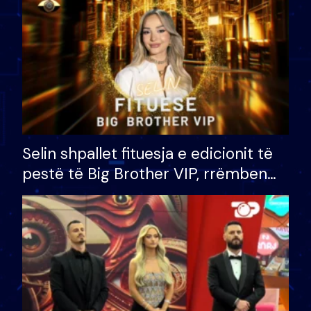
Selin shpallet fituesja e edicionit të
pestë të Big Brother VIP, rrëmben
çmimin e madh prej 100 mijë eurosh