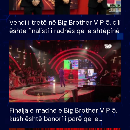
Vendi i tretë në Big Brother VIP 5, cili
është finalisti i radhës që lë shtëpinë
Finalja e madhe e Big Brother VIP 5,
kush është banori i parë që lë
shtëpinë dhe humb mundësinë për