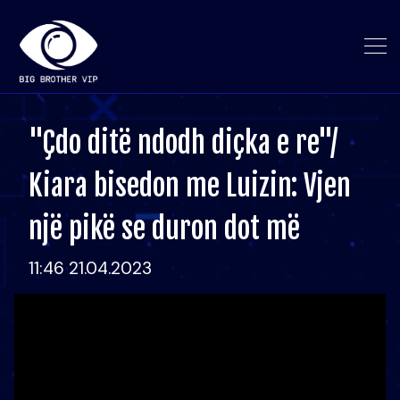
"Çdo ditë ndodh diçka e re"/
Kiara bisedon me Luizin: Vjen
një pikë se duron dot më
11:46 21.04.2023