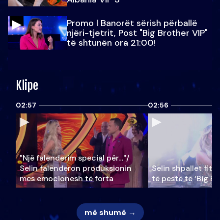
Promo l Banorët sërish përballë
njëri-tjetrit, Post "Big Brother VIP"
të shtunën ora 21:00!
Klipe
02:57
02:56
"Një falenderim special për…"/
Selin falënderon produksionin
Selin shpallet fitu
mes emocionesh të forta
të pestë të ‘Big Br
më shumë →