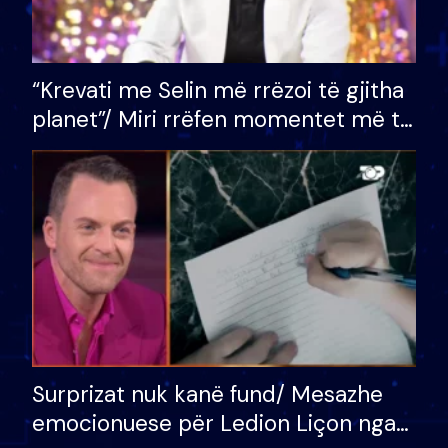
“Krevati me Selin më rrëzoi të gjitha
planet”/ Miri rrëfen momentet më të
bukura në shtëpinë e BB VIP: Do më
mungojë zilja e mëngjesit kur…
Surprizat nuk kanë fund/ Mesazhe
emocionuese për Ledion Liçon nga