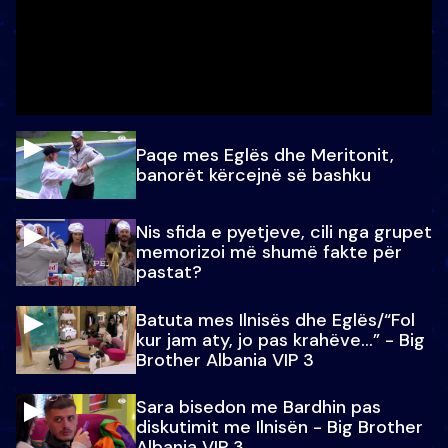
Paqe mes Eglës dhe Meritonit,
banorët kërcejnë së bashku
Nis sfida e pyetjeve, cili nga grupet
memorizoi më shumë fakte për
pastat?
Batuta mes Ilnisës dhe Eglës/“Fol
kur jam aty, jo pas krahëve…” - Big
Brother Albania VIP 3
Sara bisedon me Bardhin pas
diskutimit me Ilnisën - Big Brother
Albania VIP 3