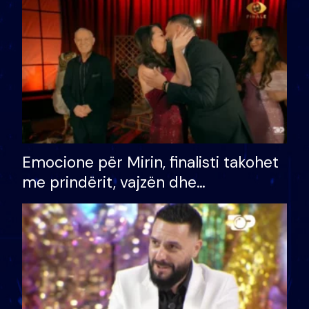
të fituar çmimin e madh
Emocione për Mirin, finalisti takohet
me prindërit, vajzën dhe
bashkëshorten: S’kemi ndonjë letër
divorci apo jo?