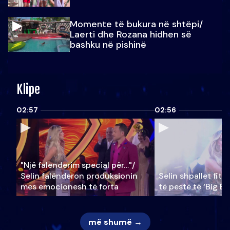
Momente të bukura në shtëpi/
Laerti dhe Rozana hidhen së
bashku në pishinë
Klipe
02:57
02:56
"Një falenderim special për…"/
Selin falënderon produksionin
Selin shpallet fitu
mes emocionesh të forta
të pestë të ‘Big Br
më shumë →