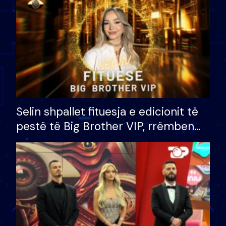
Selin shpallet fituesja e edicionit të
pestë të Big Brother VIP, rrëmben
çmimin e madh prej 100 mijë eurosh