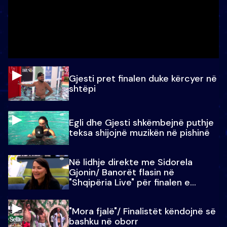
Gjesti pret finalen duke kërcyer në
shtëpi
Egli dhe Gjesti shkëmbejnë puthje
teksa shijojnë muzikën në pishinë
Në lidhje direkte me Sidorela
Gjonin/ Banorët flasin në
"Shqipëria Live" për finalen e
madhe
"Mora fjalë"/ Finalistët këndojnë së
bashku në oborr