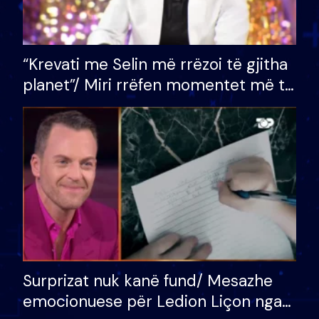
“Krevati me Selin më rrëzoi të gjitha
planet”/ Miri rrëfen momentet më të
bukura në shtëpinë e BB VIP: Do më
mungojë zilja e mëngjesit kur…
Surprizat nuk kanë fund/ Mesazhe
emocionuese për Ledion Liçon nga