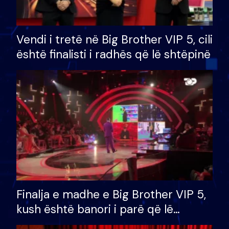
Vendi i tretë në Big Brother VIP 5, cili
është finalisti i radhës që lë shtëpinë
Finalja e madhe e Big Brother VIP 5,
kush është banori i parë që lë
shtëpinë dhe humb mundësinë për