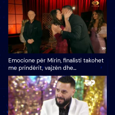
të fituar çmimin e madh
Emocione për Mirin, finalisti takohet
me prindërit, vajzën dhe
bashkëshorten: S’kemi ndonjë letër
divorci apo jo?