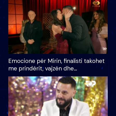
të fituar çmimin e madh
Emocione për Mirin, finalisti takohet
me prindërit, vajzën dhe
bashkëshorten: S’kemi ndonjë letër
divorci apo jo?