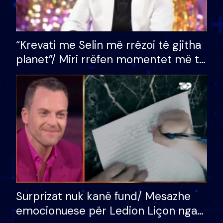
“Krevati me Selin më rrëzoi të gjitha
planet”/ Miri rrëfen momentet më të
bukura në shtëpinë e BB VIP: Do më
mungojë zilja e mëngjesit kur…
Surprizat nuk kanë fund/ Mesazhe
emocionuese për Ledion Liçon nga