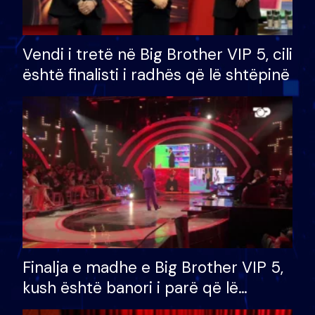
Vendi i tretë në Big Brother VIP 5, cili
është finalisti i radhës që lë shtëpinë
Finalja e madhe e Big Brother VIP 5,
kush është banori i parë që lë
shtëpinë dhe humb mundësinë për