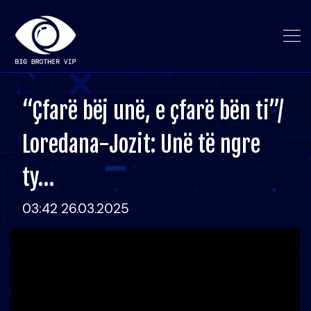
“Çfarë bëj unë, e çfarë bën ti”/
Loredana-Jozit: Unë të ngre
ty…
03:42 26.03.2025