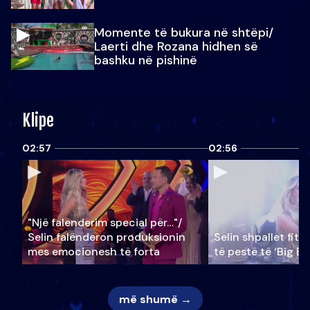
Momente të bukura në shtëpi/
Laerti dhe Rozana hidhen së
bashku në pishinë
Klipe
02:57
02:56
"Një falenderim special për…"/
Selin falënderon produksionin
Selin shpallet fitu
mes emocionesh të forta
të pestë të ‘Big Br
më shumë →