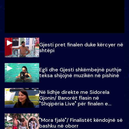
Gjesti pret finalen duke kërcyer në
shtëpi
Egli dhe Gjesti shkëmbejnë puthje
teksa shijojnë muzikën në pishinë
Në lidhje direkte me Sidorela
Gjonin/ Banorët flasin në
"Shqipëria Live" për finalen e
madhe
"Mora fjalë"/ Finalistët këndojnë së
bashku në oborr