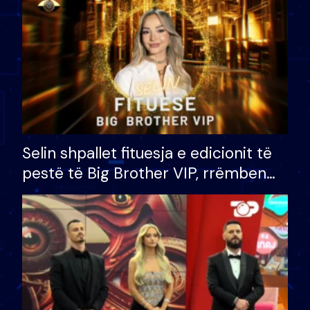
Selin shpallet fituesja e edicionit të
pestë të Big Brother VIP, rrëmben
çmimin e madh prej 100 mijë eurosh