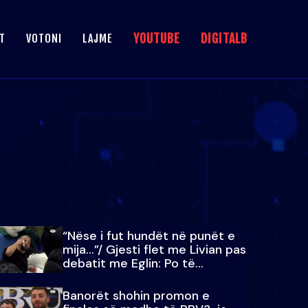
YOUTUBE
DIGITALB
T
VOTONI
LAJME
“Nëse i fut hundët në punët e
mija…”/ Gjesti flet me Livian pas
debatit me Eglin: Po të
paralajmëroj
Banorët shohin promon e