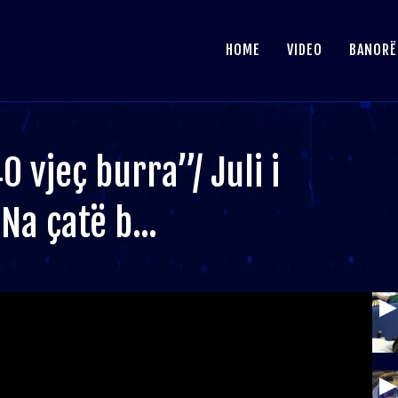
HOME
VIDEO
BANORË
0 vjeç burra”/ Juli i
a çatë b...