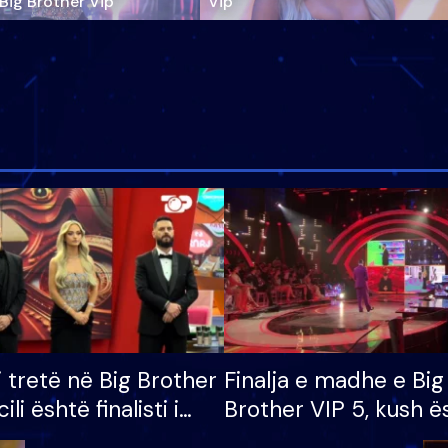
‘Big Brother Vip’
Vip"
i tretë në Big Brother
Finalja e madhe e Big
cili është finalisti i
Brother VIP 5, kush ë
 që lë shtëpinë
banori i parë që lë sh