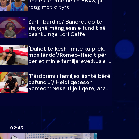
finales së madhe të BBV3, ja
reagimet e tyre
Zarf i bardhë/ Banorët do të
shijojnë mëngjesin e fundit së
bashku nga Lori Caffe
"Duhet të kesh limite ku prek,
mos lëndo"/Romeo-Heidit për
përjetimin e familjarëve:Nusja e
Julit…
"Përdorimi i familjes është bërë
pafund…"/ Heidi qetëson
Romeon: Nëse ti je i qetë, ata
qetësohen
02:45