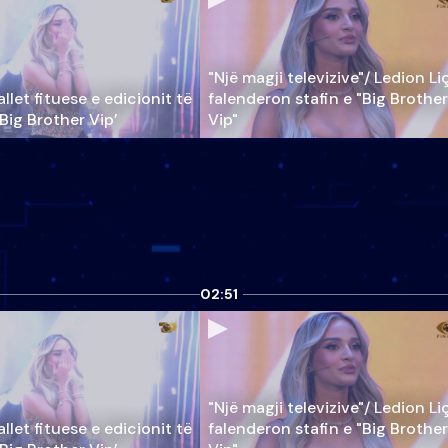
"Një magji televizive"/ Ledion Li
llet fituese e edicionit të
falenderon stafin e "Big Brother
‘Big Brother Vip’
Vip"
02:51
"Një magji televizive"/ Ledion Li
llet fituese e edicionit të
falenderon stafin e "Big Brother