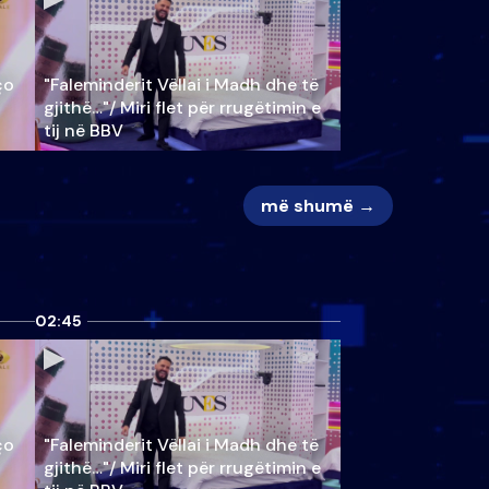
ço
"Faleminderit Vëllai i Madh dhe të
gjithë…"/ Miri flet për rrugëtimin e
tij në BBV
më shumë →
02:45
ço
"Faleminderit Vëllai i Madh dhe të
gjithë…"/ Miri flet për rrugëtimin e