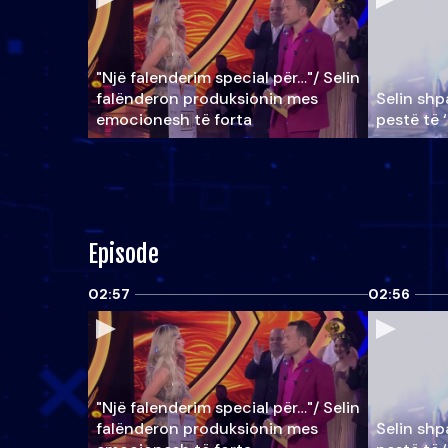
"Një falenderim special për…"/ Selin
falënderon produksionin mes
Selin shpa
emocionesh të forta
pestë të 
Episode
02:57
02:56
"Një falenderim special për…"/ Selin
falënderon produksionin mes
Selin shpa