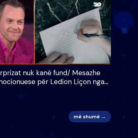
 për
S’kemi ndonjë letër divorci
adh
apo jo?
rprizat nuk kanë fund/ Mesazhe
ocionuese për Ledion Liçon nga
na dhe fëmijët e tij, moderatori
k i mban dot lotët: Nuk meritoj…
më shumë →