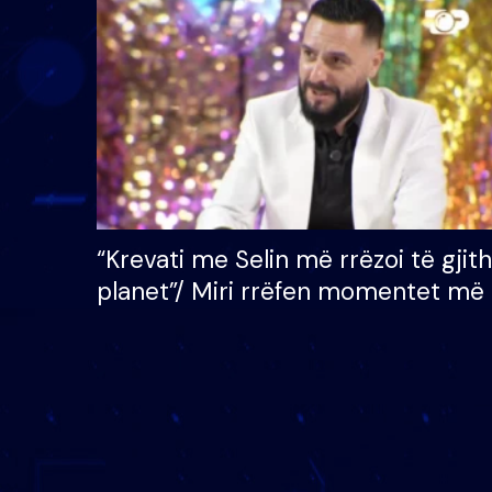
çmimin e madh prej 100
mijë eurosh
“Krevati me Selin më rrëzoi të gjit
planet”/ Miri rrëfen momentet më 
bukura në shtëpinë e BB VIP: Do 
mungojë zilja e mëngjesit kur…