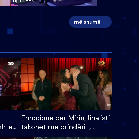
tij në BBV
më shumë →
Emocione për Mirin, finalisti
shtë
takohet me prindërit,
tëpinë
vajzën dhe bashkëshorten: