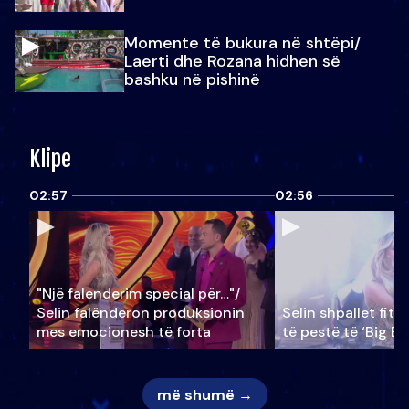
Momente të bukura në shtëpi/
Laerti dhe Rozana hidhen së
bashku në pishinë
Klipe
02:57
02:56
"Një falenderim special për…"/
Selin falënderon produksionin
Selin shpallet fitu
mes emocionesh të forta
të pestë të ‘Big Br
më shumë →