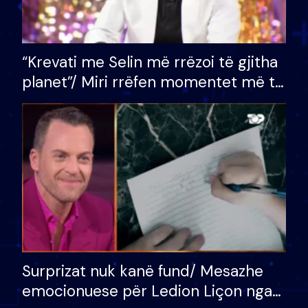
“Krevati me Selin më rrëzoi të gjitha
planet”/ Miri rrëfen momentet më të
bukura në shtëpinë e BB VIP: Do më
mungojë zilja e mëngjesit kur…
Surprizat nuk kanë fund/ Mesazhe
emocionuese për Ledion Liçon nga