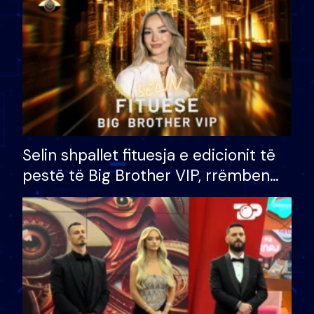
Selin shpallet fituesja e edicionit të
pestë të Big Brother VIP, rrëmben
çmimin e madh prej 100 mijë eurosh