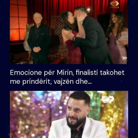
të fituar çmimin e madh
Emocione për Mirin, finalisti takohet
me prindërit, vajzën dhe
bashkëshorten: S’kemi ndonjë letër
divorci apo jo?