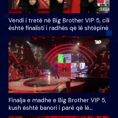
Vendi i tretë në Big Brother VIP 5, cili
është finalisti i radhës që lë shtëpinë
Finalja e madhe e Big Brother VIP 5,
kush është banori i parë që lë
shtëpinë dhe humb mundësinë për