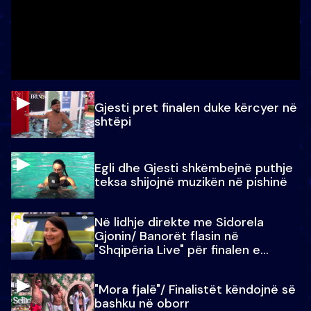
Gjesti pret finalen duke kërcyer në
shtëpi
Egli dhe Gjesti shkëmbejnë puthje
teksa shijojnë muzikën në pishinë
Në lidhje direkte me Sidorela
Gjonin/ Banorët flasin në
"Shqipëria Live" për finalen e
madhe
"Mora fjalë"/ Finalistët këndojnë së
bashku në oborr