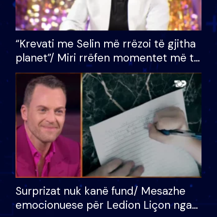
“Krevati me Selin më rrëzoi të gjitha
planet”/ Miri rrëfen momentet më të
bukura në shtëpinë e BB VIP: Do më
mungojë zilja e mëngjesit kur…
Surprizat nuk kanë fund/ Mesazhe
emocionuese për Ledion Liçon nga