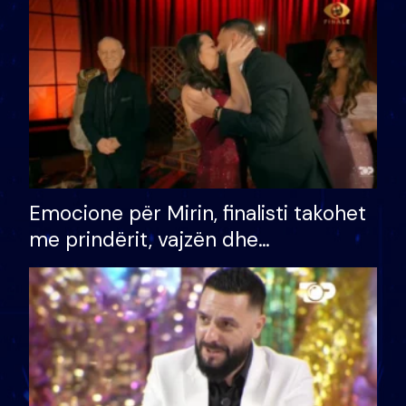
të fituar çmimin e madh
Emocione për Mirin, finalisti takohet
me prindërit, vajzën dhe
bashkëshorten: S’kemi ndonjë letër
divorci apo jo?