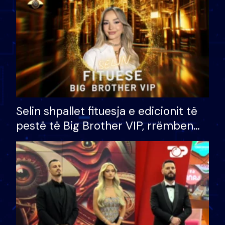
Selin shpallet fituesja e edicionit të
pestë të Big Brother VIP, rrëmben
çmimin e madh prej 100 mijë eurosh