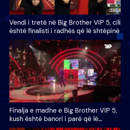
Vendi i tretë në Big Brother VIP 5, cili
është finalisti i radhës që lë shtëpinë
Finalja e madhe e Big Brother VIP 5,
kush është banori i parë që lë
shtëpinë dhe humb mundësinë për