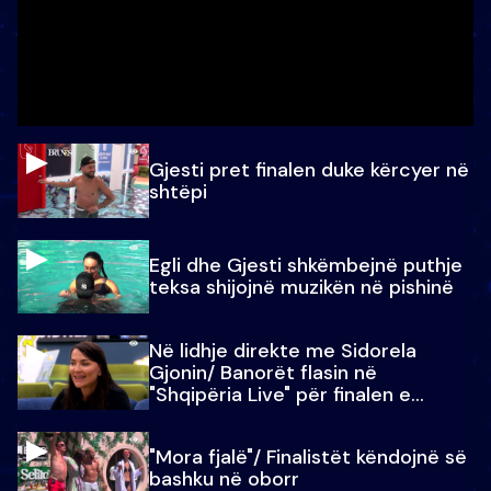
Gjesti pret finalen duke kërcyer në
shtëpi
Egli dhe Gjesti shkëmbejnë puthje
teksa shijojnë muzikën në pishinë
Në lidhje direkte me Sidorela
Gjonin/ Banorët flasin në
"Shqipëria Live" për finalen e
madhe
"Mora fjalë"/ Finalistët këndojnë së
bashku në oborr