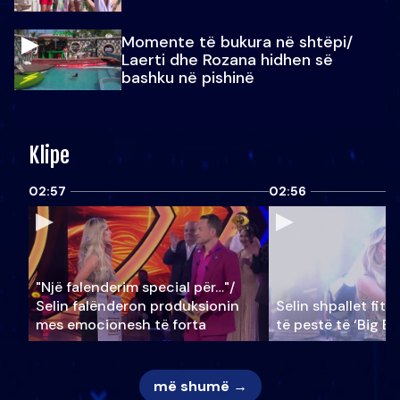
Momente të bukura në shtëpi/
Laerti dhe Rozana hidhen së
bashku në pishinë
Klipe
02:57
02:56
"Një falenderim special për…"/
Selin falënderon produksionin
Selin shpallet fitu
mes emocionesh të forta
të pestë të ‘Big Br
më shumë →