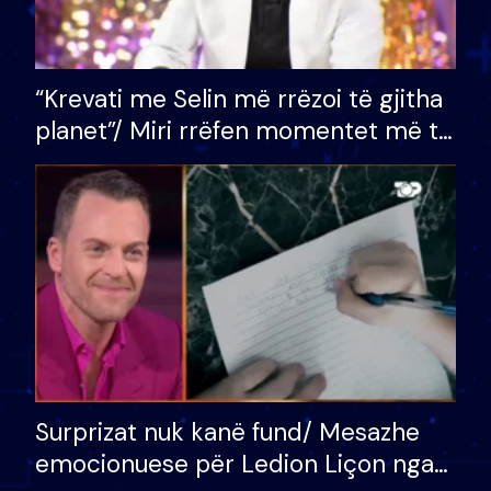
“Krevati me Selin më rrëzoi të gjitha
planet”/ Miri rrëfen momentet më të
bukura në shtëpinë e BB VIP: Do më
mungojë zilja e mëngjesit kur…
Surprizat nuk kanë fund/ Mesazhe
emocionuese për Ledion Liçon nga