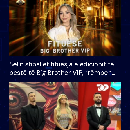
Selin shpallet fituesja e edicionit të
pestë të Big Brother VIP, rrëmben
çmimin e madh prej 100 mijë eurosh