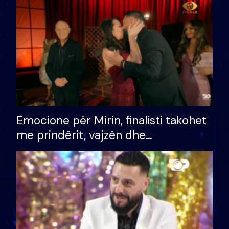
të fituar çmimin e madh
Emocione për Mirin, finalisti takohet
me prindërit, vajzën dhe
bashkëshorten: S’kemi ndonjë letër
divorci apo jo?