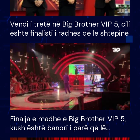
Vendi i tretë në Big Brother VIP 5, cili
është finalisti i radhës që lë shtëpinë
Finalja e madhe e Big Brother VIP 5,
kush është banori i parë që lë
shtëpinë dhe humb mundësinë për