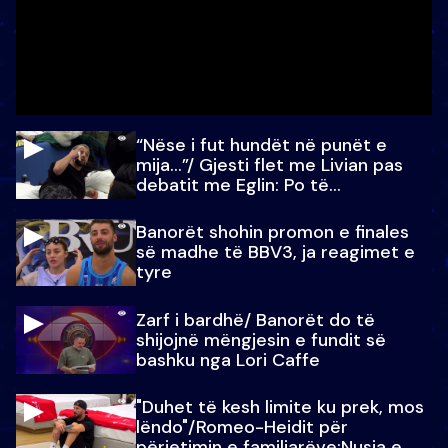
“Nëse i fut hundët në punët e
mija…”/ Gjesti flet me Livian pas
debatit me Eglin: Po të
paralajmëroj
Banorët shohin promon e finales
së madhe të BBV3, ja reagimet e
tyre
Zarf i bardhë/ Banorët do të
shijojnë mëngjesin e fundit së
bashku nga Lori Caffe
"Duhet të kesh limite ku prek, mos
lëndo"/Romeo-Heidit për
përjetimin e familjarëve:Nusja e