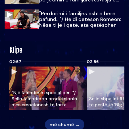
Julit…
"Përdorimi i familjes është bërë
pafund…"/ Heidi qetëson Romeon:
Nëse ti je i qetë, ata qetësohen
Klipe
02:57
02:56
"Një falenderim special për…"/
Selin falënderon produksionin
Selin shpallet fitu
mes emocionesh të forta
të pestë të ‘Big Br
më shumë →