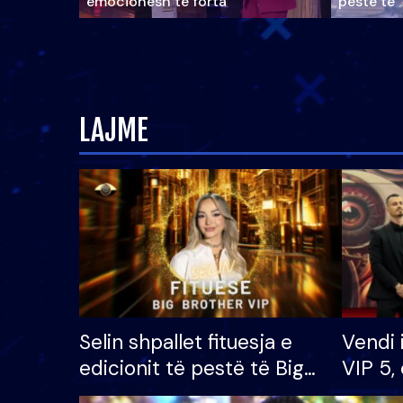
emocionesh të forta
pestë të 
LAJME
Selin shpallet fituesja e
Vendi 
edicionit të pestë të Big
VIP 5, 
Brother VIP, rrëmben
radhës