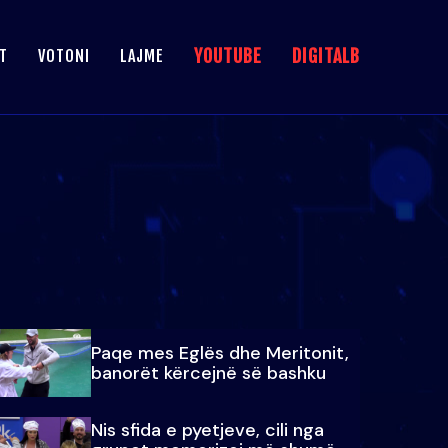
YOUTUBE
DIGITALB
T
VOTONI
LAJME
Paqe mes Eglës dhe Meritonit,
banorët kërcejnë së bashku
Nis sfida e pyetjeve, cili nga