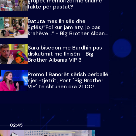
grupet memorizoi më shumë
fakte për pastat?
Batuta mes Ilnisës dhe
Eglës/“Fol kur jam aty, jo pas
krahëve…” - Big Brother Albania
VIP 3
Sara bisedon me Bardhin pas
diskutimit me Ilnisën - Big
Brother Albania VIP 3
Promo l Banorët sërish përballë
njëri-tjetrit, Post "Big Brother
VIP" të shtunën ora 21:00!
02:45