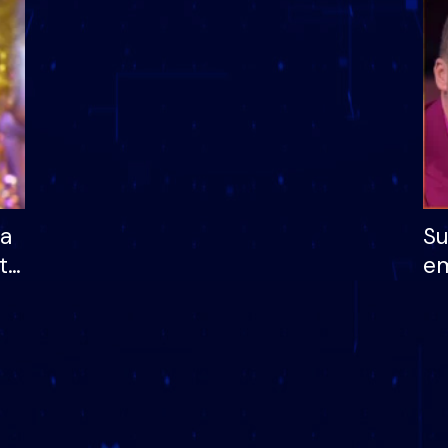
dhe humb mundësinë
të fituar çmimin e m
ha
Su
të
em
më
në
nu