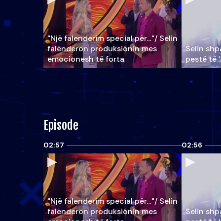
"Një falenderim special për…"/ Selin
falënderon produksionin mes
Selin shpa
emocionesh të forta
pestë të 
Episode
02:57
02:56
"Një falenderim special për…"/ Selin
falënderon produksionin mes
Selin shpa