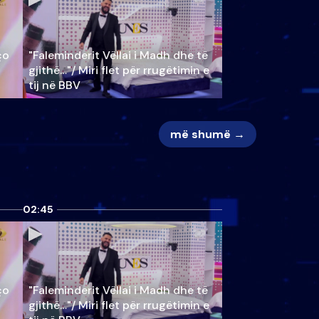
ço
"Faleminderit Vëllai i Madh dhe të
gjithë…"/ Miri flet për rrugëtimin e
tij në BBV
më shumë →
02:45
ço
"Faleminderit Vëllai i Madh dhe të
gjithë…"/ Miri flet për rrugëtimin e