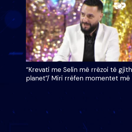
çmimin e madh prej 100
mijë eurosh
“Krevati me Selin më rrëzoi të gjit
planet”/ Miri rrëfen momentet më 
bukura në shtëpinë e BB VIP: Do 
mungojë zilja e mëngjesit kur…