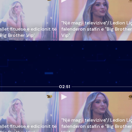
"Një magji televizive"/ Ledion Li
llet fituese e edicionit të
falenderon stafin e "Big Brother
‘Big Brother Vip’
Vip"
02:51
"Një magji televizive"/ Ledion Li
llet fituese e edicionit të
falenderon stafin e "Big Brother