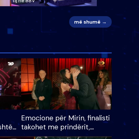
tij në BBV
më shumë →
Emocione për Mirin, finalisti
shtë
takohet me prindërit,
tëpinë
vajzën dhe bashkëshorten: