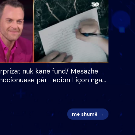
 për
S’kemi ndonjë letër divorci
adh
apo jo?
rprizat nuk kanë fund/ Mesazhe
ocionuese për Ledion Liçon nga
na dhe fëmijët e tij, moderatori
k i mban dot lotët: Nuk meritoj…
më shumë →