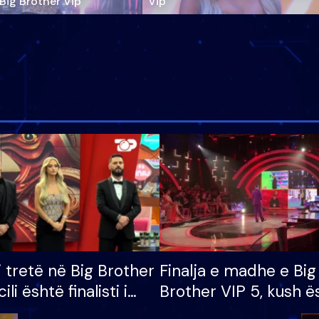
‘Big Brother Vip’
Vip"
i tretë në Big Brother
Finalja e madhe e Big
cili është finalisti i
Brother VIP 5, kush ë
 që lë shtëpinë
banori i parë që lë sh