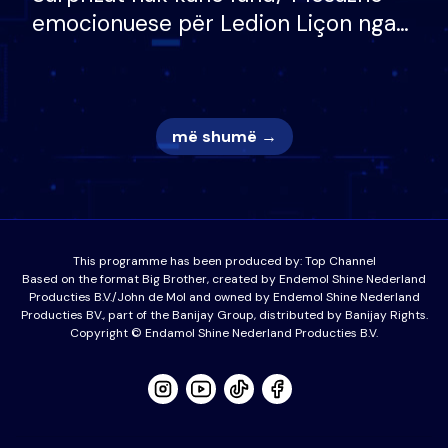
emocionuese për Ledion Liçon nga
nëna dhe fëmijët e tij, moderatori
nuk i mban dot lotët: Nuk meritoj…
më shumë →
This programme has been produced by:
Top Channel
Based on the format Big Brother, created by Endemol Shine Nederland
Producties B.V./John de Mol and owned by Endemol Shine Nederland
Producties BV., part of the Banijay Group, distributed by Banijay Rights.
Copyright © Endamol Shine Nederland Producties B.V.