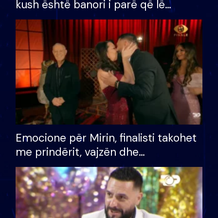
kush është banori i parë që lë
shtëpinë dhe humb mundësinë për
të fituar çmimin e madh
Emocione për Mirin, finalisti takohet
me prindërit, vajzën dhe
bashkëshorten: S’kemi ndonjë letër
divorci apo jo?