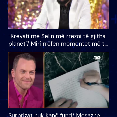
“Krevati me Selin më rrëzoi të gjitha
planet”/ Miri rrëfen momentet më të
bukura në shtëpinë e BB VIP: Do më
mungojë zilja e mëngjesit kur…
Surprizat nuk kanë fund/ Mesazhe