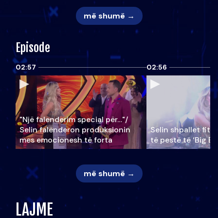
më shumë →
Episode
02:57
02:56
"Një falenderim special për…"/
Selin falënderon produksionin
Selin shpallet fitu
mes emocionesh të forta
të pestë të ‘Big Br
më shumë →
LAJME