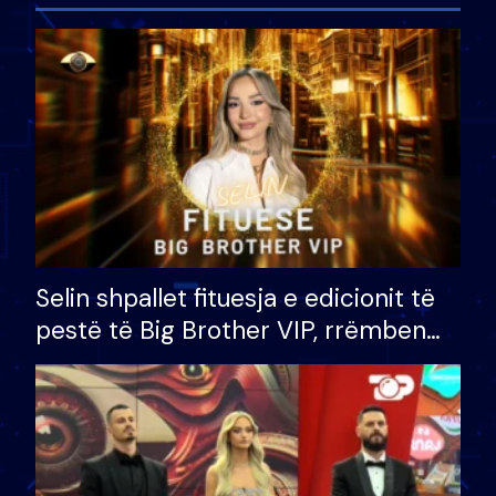
Selin shpallet fituesja e edicionit të
pestë të Big Brother VIP, rrëmben
çmimin e madh prej 100 mijë eurosh