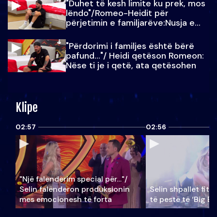
"Duhet të kesh limite ku prek, mos
lëndo"/Romeo-Heidit për
përjetimin e familjarëve:Nusja e
Julit…
"Përdorimi i familjes është bërë
pafund…"/ Heidi qetëson Romeon:
Nëse ti je i qetë, ata qetësohen
Klipe
02:57
02:56
"Një falenderim special për…"/
Selin falënderon produksionin
Selin shpallet fitu
mes emocionesh të forta
të pestë të ‘Big Br