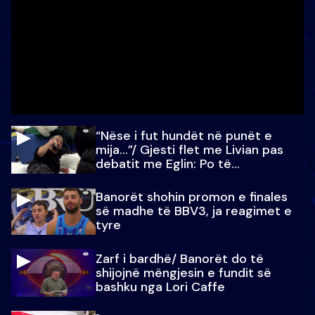
“Nëse i fut hundët në punët e
mija…”/ Gjesti flet me Livian pas
debatit me Eglin: Po të
paralajmëroj
Banorët shohin promon e finales
së madhe të BBV3, ja reagimet e
tyre
Zarf i bardhë/ Banorët do të
shijojnë mëngjesin e fundit së
bashku nga Lori Caffe