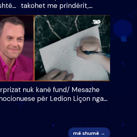
shtë
takohet me prindërit,
tëpinë
vajzën dhe bashkëshorten:
 për
S’kemi ndonjë letër divorci
adh
apo jo?
rprizat nuk kanë fund/ Mesazhe
ocionuese për Ledion Liçon nga
na dhe fëmijët e tij, moderatori
k i mban dot lotët: Nuk meritoj…
më shumë →