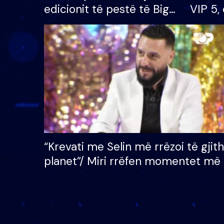
edicionit të pestë të Big
VIP 5, 
Brother VIP, rrëmben
radhës
çmimin e madh prej 100
mijë eurosh
“Krevati me Selin më rrëzoi të gjit
planet”/ Miri rrëfen momentet më 
bukura në shtëpinë e BB VIP: Do 
mungojë zilja e mëngjesit kur…