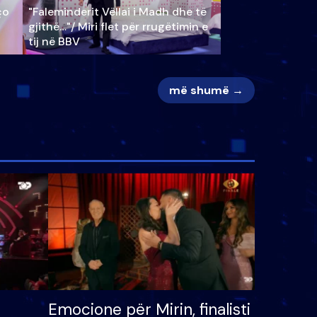
ço
"Faleminderit Vëllai i Madh dhe të
gjithë…"/ Miri flet për rrugëtimin e
tij në BBV
më shumë →
Emocione për Mirin, finalisti