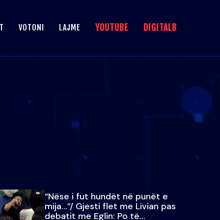
YOUTUBE
DIGITALB
T
VOTONI
LAJME
“Nëse i fut hundët në punët e
mija…”/ Gjesti flet me Livian pas
debatit me Eglin: Po të