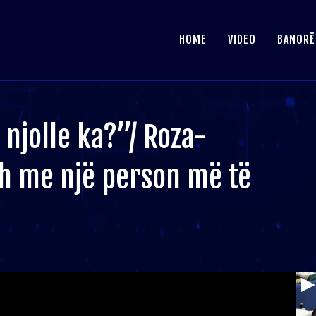
HOME
VIDEO
BANORË
 njolle ka?”/ Roza-
idh me një person më të