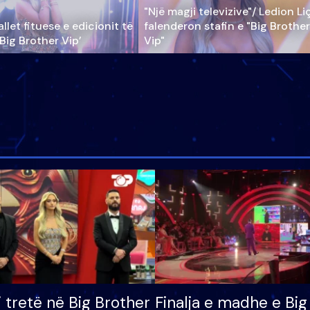
"Një magji televizive"/ Ledion Li
llet fituese e edicionit të
falenderon stafin e "Big Brother
‘Big Brother Vip’
Vip"
i tretë në Big Brother
Finalja e madhe e Big