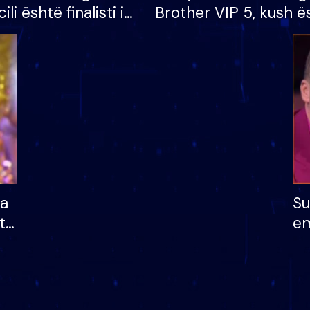
cili është finalisti i
Brother VIP 5, kush ë
 që lë shtëpinë
banori i parë që lë sh
dhe humb mundësinë
të fituar çmimin e m
ha
Su
të
em
më
në
nu