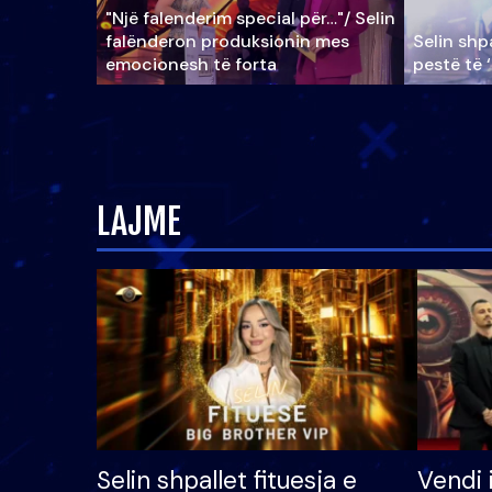
"Një falenderim special për…"/ Selin
falënderon produksionin mes
Selin shpa
emocionesh të forta
pestë të 
LAJME
Selin shpallet fituesja e
Vendi 