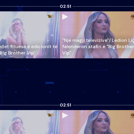
02:51
"Një magji televizive"/ Ledion Li
llet fituese e edicionit të
falenderon stafin e "Big Brother
‘Big Brother Vip’
Vip"
02:51