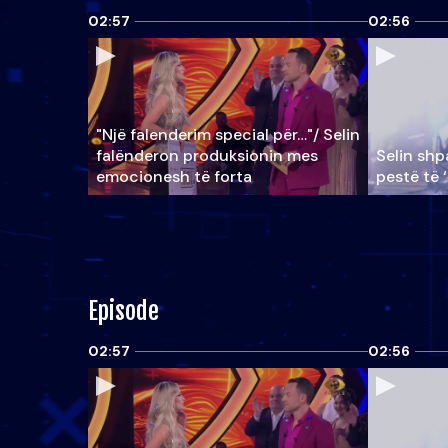
02:57
02:56
"Një falenderim special për…"/ Selin
falënderon produksionin mes
Selin shpa
emocionesh të forta
pestë të 
Episode
02:57
02:56