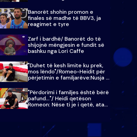
paralajmëroj
Banorët shohin promon e
finales së madhe të BBV3, ja
reagimet e tyre
Zarf i bardhë/ Banorët do të
shijojnë mëngjesin e fundit së
bashku nga Lori Caffe
"Duhet të kesh limite ku prek,
mos lëndo"/Romeo-Heidit për
përjetimin e familjarëve:Nusja e
Julit…
"Përdorimi i familjes është bërë
pafund…"/ Heidi qetëson
Romeon: Nëse ti je i qetë, ata
qetësohen