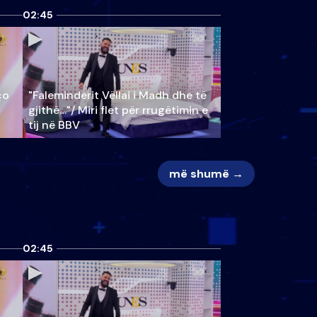
02:45
ço
"Faleminderit Vëllai i Madh dhe të
gjithë…"/ Miri flet për rrugëtimin e
tij në BBV
më shumë →
02:45