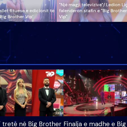
"Një magji televizive"/ Ledion Li
llet fituese e edicionit të
falenderon stafin e "Big Brother
‘Big Brother Vip’
Vip"
i tretë në Big Brother
Finalja e madhe e Big