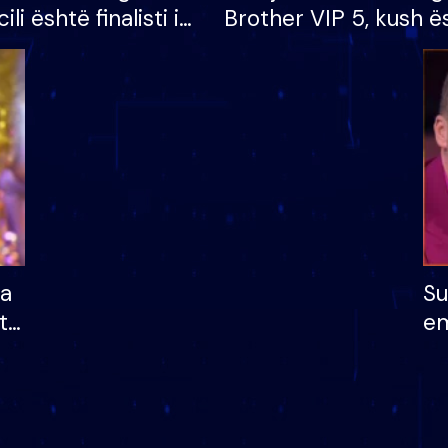
cili është finalisti i
Brother VIP 5, kush ë
 që lë shtëpinë
banori i parë që lë sh
dhe humb mundësinë
të fituar çmimin e m
ha
Su
të
em
më
në
nu