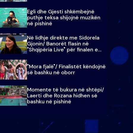
Egli dhe Gjesti shkëmbejnë
puthje teksa shijojnë muzikën
në pishinë
Në lidhje direkte me Sidorela
Gjonin/ Banorët flasin në
"Shqipëria Live" për finalen e
madhe
"Mora fjalë"/ Finalistët këndojnë
së bashku në oborr
Momente të bukura në shtëpi/
Laerti dhe Rozana hidhen së
bashku në pishinë