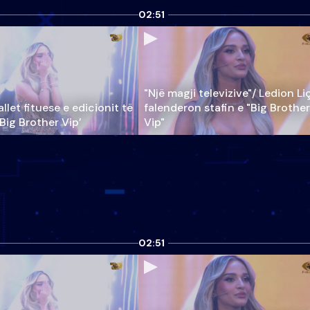
02:51
"Një magji televizive"/ Ledion Li
llet fituese e edicionit të
falenderon stafin e "Big Brother
‘Big Brother Vip’
Vip"
02:51