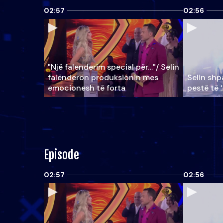
02:57
02:56
"Një falenderim special për…"/ Selin
falënderon produksionin mes
Selin shpa
emocionesh të forta
pestë të 
Episode
02:57
02:56