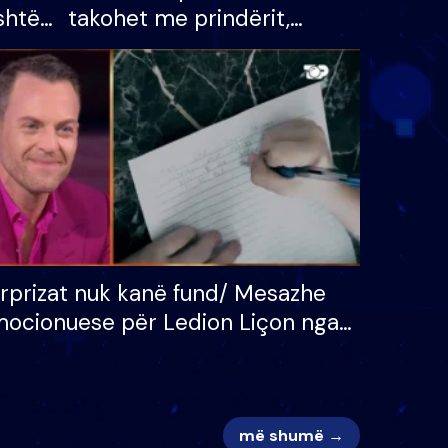
shtë
takohet me prindërit,
tëpinë
vajzën dhe bashkëshorten:
 për
S’kemi ndonjë letër divorci
adh
apo jo?
rprizat nuk kanë fund/ Mesazhe
ocionuese për Ledion Liçon nga
na dhe fëmijët e tij, moderatori
k i mban dot lotët: Nuk meritoj…
më shumë →