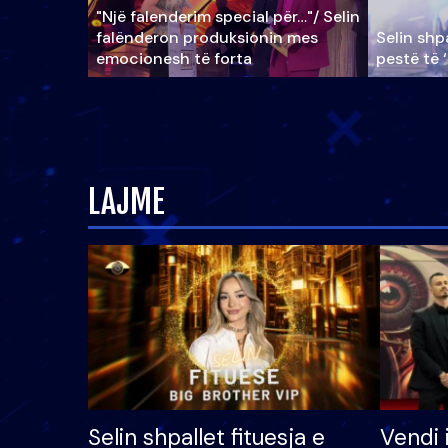
"Një falenderim special për…"/ Selin
falënderon produksionin mes
Selin shpa
emocionesh të forta
pestë të 
LAJME
Selin shpallet fituesja e
Vendi 