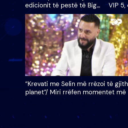
edicionit të pestë të Big
VIP 5, 
Brother VIP, rrëmben
radhës
çmimin e madh prej 100
mijë eurosh
“Krevati me Selin më rrëzoi të gjit
planet”/ Miri rrëfen momentet më 
bukura në shtëpinë e BB VIP: Do 
mungojë zilja e mëngjesit kur…