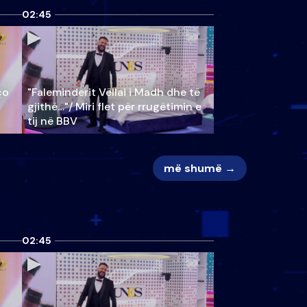
02:45
ço
"Faleminderit Vëllai i Madh dhe të
gjithë…"/ Miri flet për rrugëtimin e
tij në BBV
më shumë →
02:45