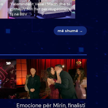
ço
"Faleminderit Vëllai i Madh dhe të
gjithë…"/ Miri flet për rrugëtimin e
tij në BBV
më shumë →
Emocione për Mirin, finalisti