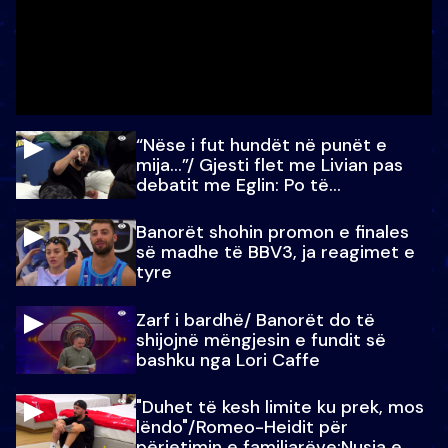
“Nëse i fut hundët në punët e
mija…”/ Gjesti flet me Livian pas
debatit me Eglin: Po të
paralajmëroj
Banorët shohin promon e finales
së madhe të BBV3, ja reagimet e
tyre
Zarf i bardhë/ Banorët do të
shijojnë mëngjesin e fundit së
bashku nga Lori Caffe
"Duhet të kesh limite ku prek, mos
lëndo"/Romeo-Heidit për
përjetimin e familjarëve:Nusja e