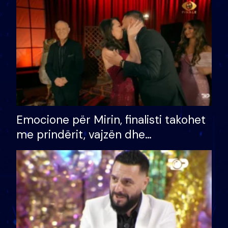
të fituar çmimin e madh
Emocione për Mirin, finalisti takohet
me prindërit, vajzën dhe
bashkëshorten: S’kemi ndonjë letër
divorci apo jo?