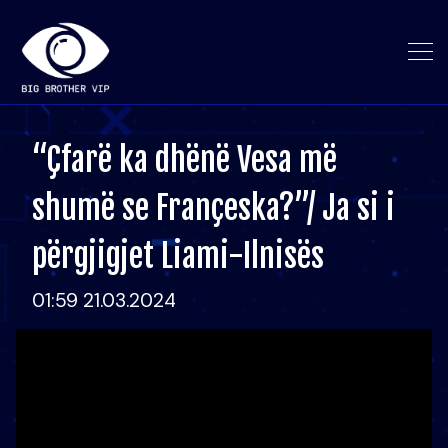
“Çfarë ka dhënë Vesa më
shumë se Françeska?”/ Ja si i
përgjigjet Liami-Ilnisës
01:59 21.03.2024