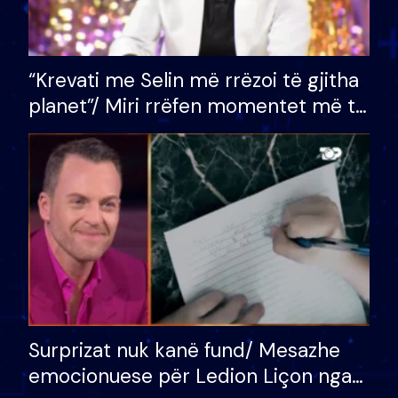
“Krevati me Selin më rrëzoi të gjitha
planet”/ Miri rrëfen momentet më të
bukura në shtëpinë e BB VIP: Do më
mungojë zilja e mëngjesit kur…
Surprizat nuk kanë fund/ Mesazhe
emocionuese për Ledion Liçon nga