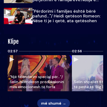
Julit…
"Përdorimi i familjes është bërë
pafund…"/ Heidi qetëson Romeon:
Nëse ti je i qetë, ata qetësohen
Klipe
02:57
02:56
"Një falenderim special për…"/
Selin falënderon produksionin
Selin shpallet fitu
mes emocionesh të forta
të pestë të ‘Big Br
më shumë →