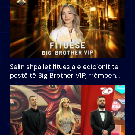
Selin shpallet fituesja e edicionit të
pestë të Big Brother VIP, rrëmben
çmimin e madh prej 100 mijë eurosh