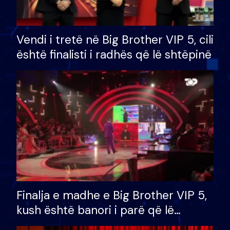
Vendi i tretë në Big Brother VIP 5, cili
është finalisti i radhës që lë shtëpinë
Finalja e madhe e Big Brother VIP 5,
kush është banori i parë që lë
shtëpinë dhe humb mundësinë për