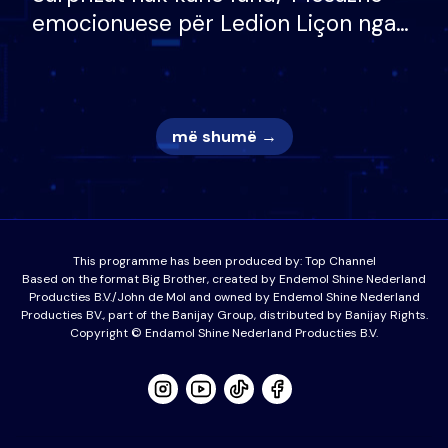
emocionuese për Ledion Liçon nga
nëna dhe fëmijët e tij, moderatori
nuk i mban dot lotët: Nuk meritoj…
më shumë →
This programme has been produced by:
Top Channel
Based on the format Big Brother, created by Endemol Shine Nederland
Producties B.V./John de Mol and owned by Endemol Shine Nederland
Producties BV., part of the Banijay Group, distributed by Banijay Rights.
Copyright © Endamol Shine Nederland Producties B.V.