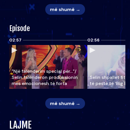
më shumë →
Episode
02:57
02:56
"Një falenderim special për…"/
Selin falënderon produksionin
Selin shpallet fitu
mes emocionesh të forta
të pestë të ‘Big Br
më shumë →
LAJME