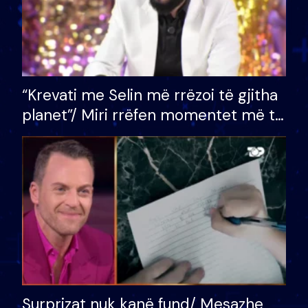
“Krevati me Selin më rrëzoi të gjitha
planet”/ Miri rrëfen momentet më të
bukura në shtëpinë e BB VIP: Do më
mungojë zilja e mëngjesit kur…
Surprizat nuk kanë fund/ Mesazhe