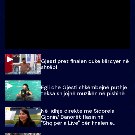
Gjesti pret finalen duke kërcyer në
shtëpi
Egli dhe Gjesti shkëmbejnë puthje
teksa shijojnë muzikën në pishinë
Në lidhje direkte me Sidorela
Gjonin/ Banorët flasin në
"Shqipëria Live" për finalen e
madhe