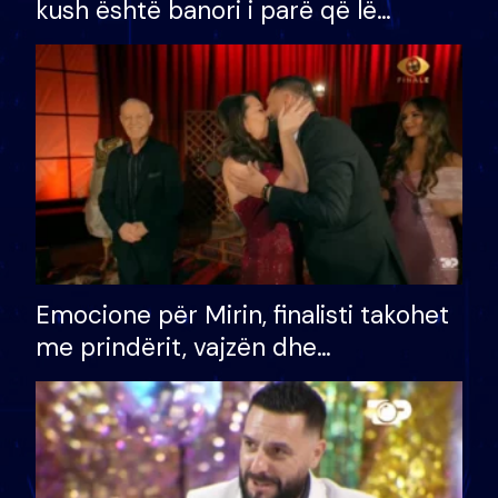
kush është banori i parë që lë
shtëpinë dhe humb mundësinë për
të fituar çmimin e madh
Emocione për Mirin, finalisti takohet
me prindërit, vajzën dhe
bashkëshorten: S’kemi ndonjë letër
divorci apo jo?