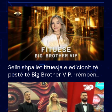
Selin shpallet fituesja e edicionit të
pestë të Big Brother VIP, rrëmben
çmimin e madh prej 100 mijë eurosh