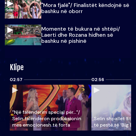
"Mora fjalë"/ Finalistët këndojnë së
bashku në oborr
Momente të bukura në shtëpi/
Laerti dhe Rozana hidhen së
bashku në pishinë
Klipe
02:57
02:56
"Një falenderim special për…"/
Selin falënderon produksionin
Selin shpallet fitu
mes emocionesh të forta
të pestë të ‘Big Br