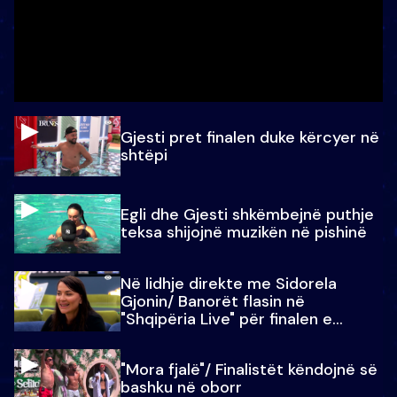
Gjesti pret finalen duke kërcyer në
shtëpi
Egli dhe Gjesti shkëmbejnë puthje
teksa shijojnë muzikën në pishinë
Në lidhje direkte me Sidorela
Gjonin/ Banorët flasin në
"Shqipëria Live" për finalen e
madhe
"Mora fjalë"/ Finalistët këndojnë së
bashku në oborr