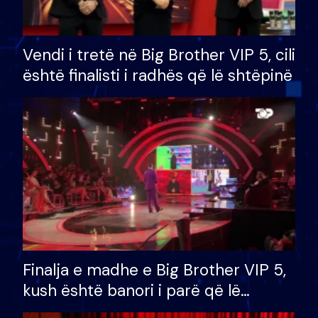
Vendi i tretë në Big Brother VIP 5, cili
është finalisti i radhës që lë shtëpinë
Finalja e madhe e Big Brother VIP 5,
kush është banori i parë që lë
shtëpinë dhe humb mundësinë për