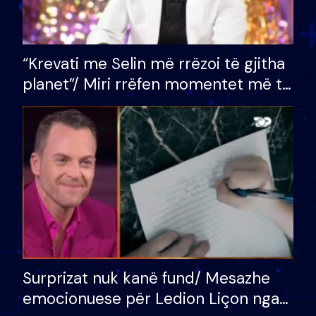
“Krevati me Selin më rrëzoi të gjitha
planet”/ Miri rrëfen momentet më të
bukura në shtëpinë e BB VIP: Do më
mungojë zilja e mëngjesit kur…
Surprizat nuk kanë fund/ Mesazhe
emocionuese për Ledion Liçon nga