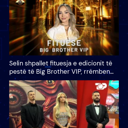
Selin shpallet fituesja e edicionit të
pestë të Big Brother VIP, rrëmben
çmimin e madh prej 100 mijë eurosh