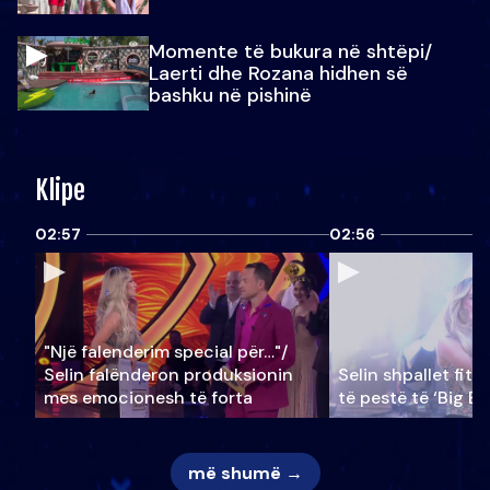
Momente të bukura në shtëpi/
Laerti dhe Rozana hidhen së
bashku në pishinë
Klipe
02:57
02:56
"Një falenderim special për…"/
Selin falënderon produksionin
Selin shpallet fitu
mes emocionesh të forta
të pestë të ‘Big Br
më shumë →