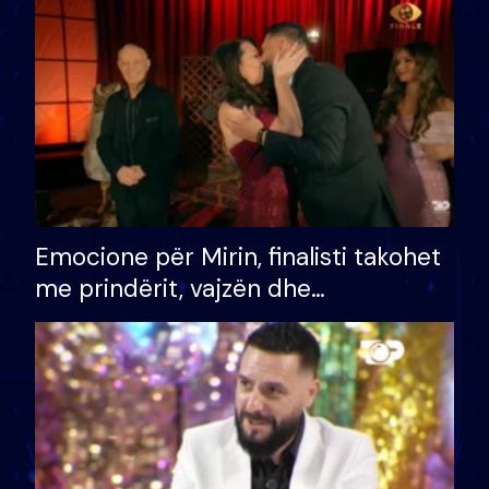
të fituar çmimin e madh
Emocione për Mirin, finalisti takohet
me prindërit, vajzën dhe
bashkëshorten: S’kemi ndonjë letër
divorci apo jo?