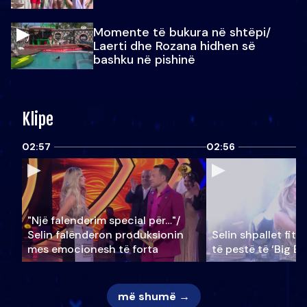
Momente të bukura në shtëpi/
Laerti dhe Rozana hidhen së
bashku në pishinë
Klipe
02:57
02:56
"Një falenderim special për…"/
Selin falënderon produksionin
Selin shpallet fitu
mes emocionesh të forta
të pestë të ‘Big Br
më shumë →