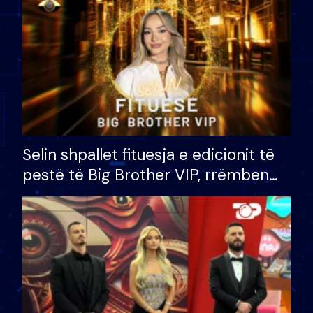
Selin shpallet fituesja e edicionit të
pestë të Big Brother VIP, rrëmben
çmimin e madh prej 100 mijë eurosh