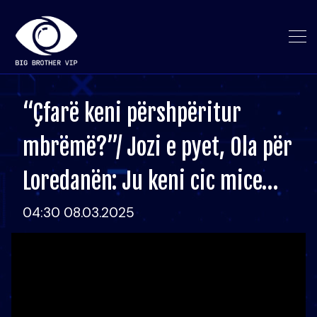
“Çfarë keni përshpëritur
mbrëmë?”/ Jozi e pyet, Ola për
Loredanën: Ju keni cic mice…
04:30 08.03.2025