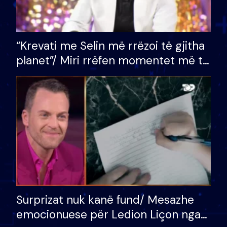
“Krevati me Selin më rrëzoi të gjitha
planet”/ Miri rrëfen momentet më të
bukura në shtëpinë e BB VIP: Do më
mungojë zilja e mëngjesit kur…
Surprizat nuk kanë fund/ Mesazhe
emocionuese për Ledion Liçon nga