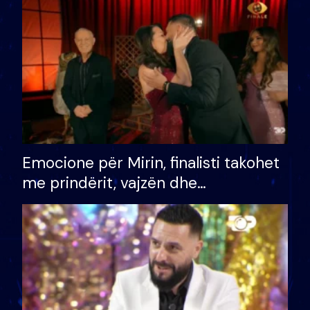
të fituar çmimin e madh
Emocione për Mirin, finalisti takohet
me prindërit, vajzën dhe
bashkëshorten: S’kemi ndonjë letër
divorci apo jo?