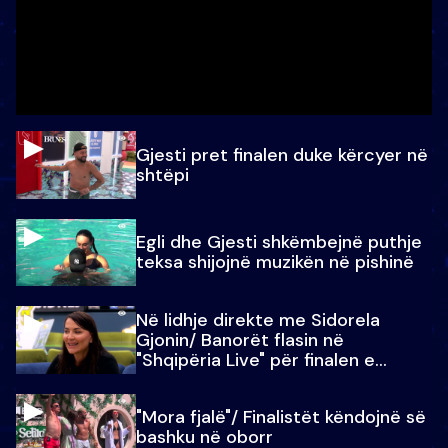
Gjesti pret finalen duke kërcyer në
shtëpi
Egli dhe Gjesti shkëmbejnë puthje
teksa shijojnë muzikën në pishinë
Në lidhje direkte me Sidorela
Gjonin/ Banorët flasin në
"Shqipëria Live" për finalen e
madhe
"Mora fjalë"/ Finalistët këndojnë së
bashku në oborr