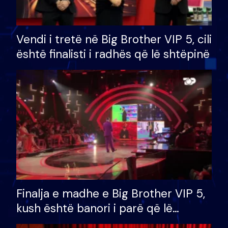
Vendi i tretë në Big Brother VIP 5, cili
është finalisti i radhës që lë shtëpinë
Finalja e madhe e Big Brother VIP 5,
kush është banori i parë që lë
shtëpinë dhe humb mundësinë për