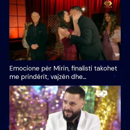
të fituar çmimin e madh
Emocione për Mirin, finalisti takohet
me prindërit, vajzën dhe
bashkëshorten: S’kemi ndonjë letër
divorci apo jo?