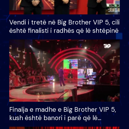
Vendi i tretë në Big Brother VIP 5, cili
është finalisti i radhës që lë shtëpinë
Finalja e madhe e Big Brother VIP 5,
kush është banori i parë që lë
shtëpinë dhe humb mundësinë për