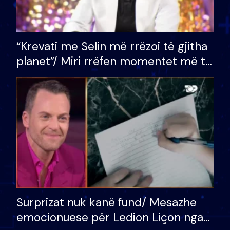
“Krevati me Selin më rrëzoi të gjitha
planet”/ Miri rrëfen momentet më të
bukura në shtëpinë e BB VIP: Do më
mungojë zilja e mëngjesit kur…
Surprizat nuk kanë fund/ Mesazhe
emocionuese për Ledion Liçon nga