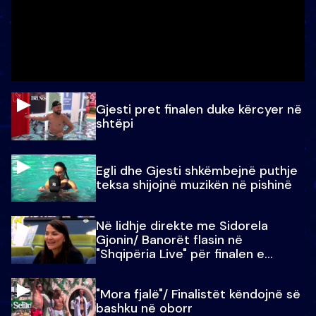
Gjesti pret finalen duke kërcyer në
shtëpi
Egli dhe Gjesti shkëmbejnë puthje
teksa shijojnë muzikën në pishinë
Në lidhje direkte me Sidorela
Gjonin/ Banorët flasin në
"Shqipëria Live" për finalen e
madhe
"Mora fjalë"/ Finalistët këndojnë së
bashku në oborr