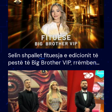
Selin shpallet fituesja e edicionit të
pestë të Big Brother VIP, rrëmben
çmimin e madh prej 100 mijë eurosh