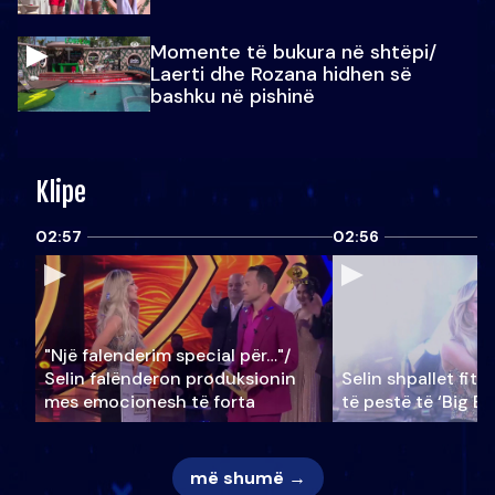
Momente të bukura në shtëpi/
Laerti dhe Rozana hidhen së
bashku në pishinë
Klipe
02:57
02:56
"Një falenderim special për…"/
Selin falënderon produksionin
Selin shpallet fitu
mes emocionesh të forta
të pestë të ‘Big Br
më shumë →