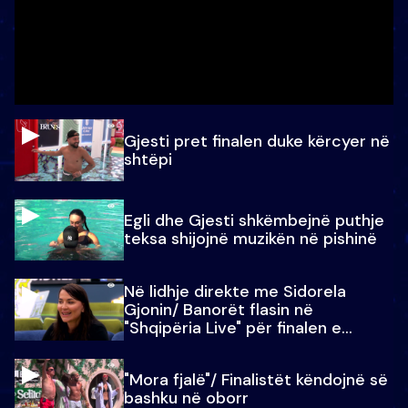
Gjesti pret finalen duke kërcyer në
shtëpi
Egli dhe Gjesti shkëmbejnë puthje
teksa shijojnë muzikën në pishinë
Në lidhje direkte me Sidorela
Gjonin/ Banorët flasin në
"Shqipëria Live" për finalen e
madhe
"Mora fjalë"/ Finalistët këndojnë së
bashku në oborr