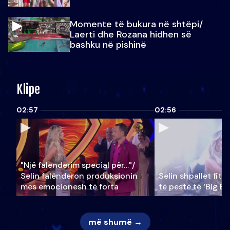
Momente të bukura në shtëpi/
Laerti dhe Rozana hidhen së
bashku në pishinë
Klipe
02:57
02:56
"Një falenderim special për…"/
Selin falënderon produksionin
Selin shpallet fitu
mes emocionesh të forta
të pestë të ‘Big Br
më shumë →