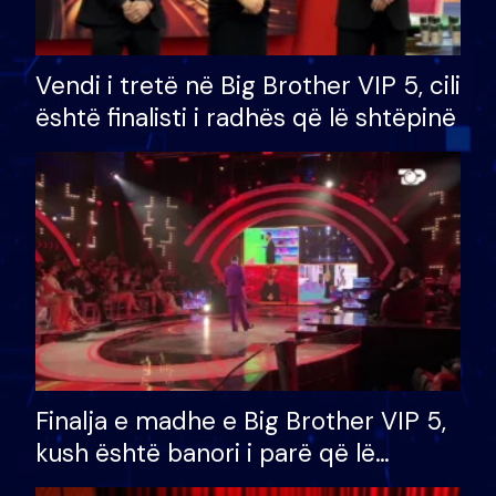
Vendi i tretë në Big Brother VIP 5, cili
është finalisti i radhës që lë shtëpinë
Finalja e madhe e Big Brother VIP 5,
kush është banori i parë që lë
shtëpinë dhe humb mundësinë për