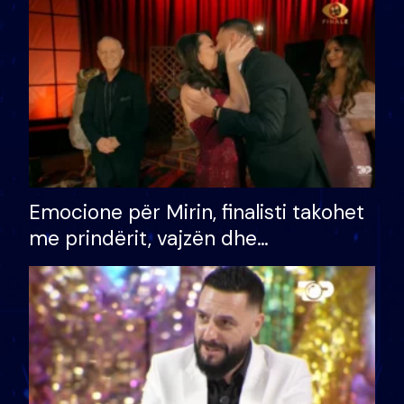
të fituar çmimin e madh
Emocione për Mirin, finalisti takohet
me prindërit, vajzën dhe
bashkëshorten: S’kemi ndonjë letër
divorci apo jo?