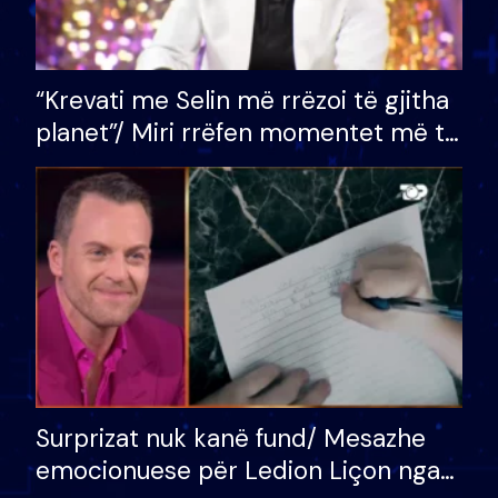
“Krevati me Selin më rrëzoi të gjitha
planet”/ Miri rrëfen momentet më të
bukura në shtëpinë e BB VIP: Do më
mungojë zilja e mëngjesit kur…
Surprizat nuk kanë fund/ Mesazhe
emocionuese për Ledion Liçon nga