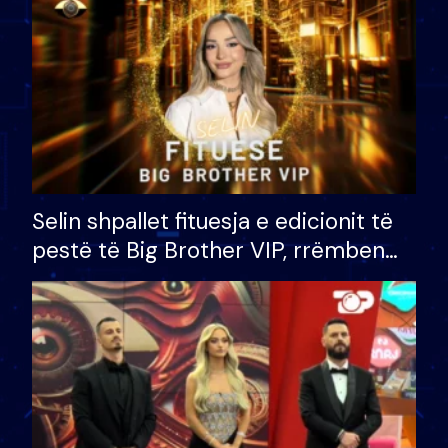
Selin shpallet fituesja e edicionit të
pestë të Big Brother VIP, rrëmben
çmimin e madh prej 100 mijë eurosh