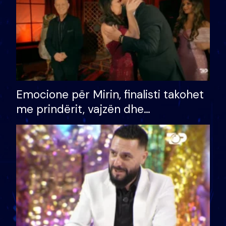
Emocione për Mirin, finalisti takohet
me prindërit, vajzën dhe
bashkëshorten: S’kemi ndonjë letër
divorci apo jo?