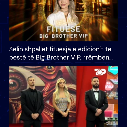
Selin shpallet fituesja e edicionit të
pestë të Big Brother VIP, rrëmben
çmimin e madh prej 100 mijë eurosh