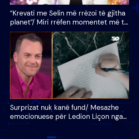
“Krevati me Selin më rrëzoi të gjitha
planet”/ Miri rrëfen momentet më të
bukura në shtëpinë e BB VIP: Do më
mungojë zilja e mëngjesit kur…
Surprizat nuk kanë fund/ Mesazhe
emocionuese për Ledion Liçon nga
nëna dhe fëmijët e tij, moderatori
nuk i mban dot lotët: Nuk meritoj…