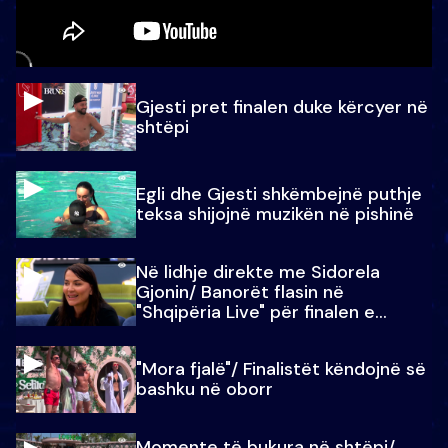
Gjesti pret finalen duke kërcyer në
shtëpi
Egli dhe Gjesti shkëmbejnë puthje
teksa shijojnë muzikën në pishinë
Në lidhje direkte me Sidorela
Gjonin/ Banorët flasin në
"Shqipëria Live" për finalen e
madhe
"Mora fjalë"/ Finalistët këndojnë së
bashku në oborr
Momente të bukura në shtëpi/