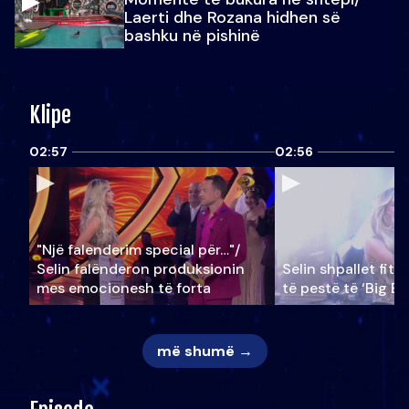
Laerti dhe Rozana hidhen së
bashku në pishinë
Klipe
02:57
02:56
"Një falenderim special për…"/
Selin falënderon produksionin
Selin shpallet fitu
mes emocionesh të forta
të pestë të ‘Big Br
më shumë →