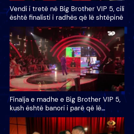
Vendi i tretë në Big Brother VIP 5, cili
është finalisti i radhës që lë shtëpinë
Finalja e madhe e Big Brother VIP 5,
kush është banori i parë që lë
shtëpinë dhe humb mundësinë për
të fituar çmimin e madh