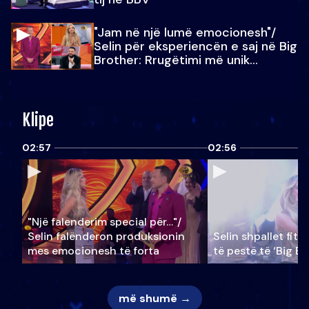
"Jam në një lumë emocionesh"/
Selin për eksperiencën e saj në Big
Brother: Rrugëtimi më unik…
Klipe
02:57
02:56
"Një falenderim special për…"/
Selin falënderon produksionin
Selin shpallet fitu
mes emocionesh të forta
të pestë të ‘Big Br
më shumë →