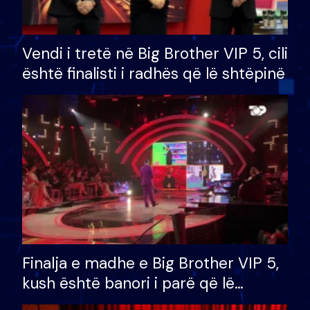
Vendi i tretë në Big Brother VIP 5, cili
është finalisti i radhës që lë shtëpinë
Finalja e madhe e Big Brother VIP 5,
kush është banori i parë që lë
shtëpinë dhe humb mundësinë për