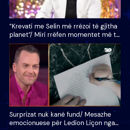
“Krevati me Selin më rrëzoi të gjitha
planet”/ Miri rrëfen momentet më të
bukura në shtëpinë e BB VIP: Do më
mungojë zilja e mëngjesit kur…
Surprizat nuk kanë fund/ Mesazhe
emocionuese për Ledion Liçon nga