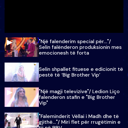
"Një falenderim special për…"/
Selin falënderon produksionin mes
emocionesh të forta
Selin shpallet fituese e edicionit të
pestë të ‘Big Brother Vip’
"Një magji televizive"/ Ledion Liço
falenderon stafin e "Big Brother
Vip"
"Faleminderit Vëllai i Madh dhe të
gjithë…"/ Miri flet për rrugëtimin e
tij në BBV