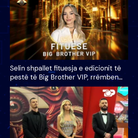
Selin shpallet fituesja e edicionit të
pestë të Big Brother VIP, rrëmben
çmimin e madh prej 100 mijë eurosh