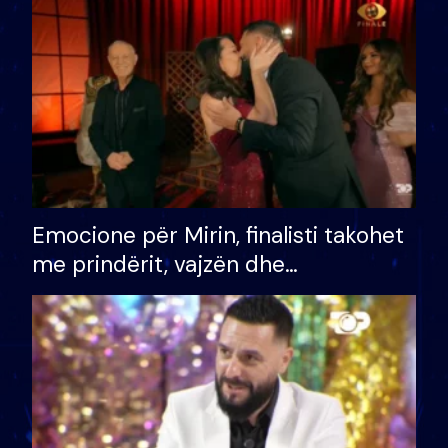
të fituar çmimin e madh
Emocione për Mirin, finalisti takohet
me prindërit, vajzën dhe
bashkëshorten: S’kemi ndonjë letër
divorci apo jo?