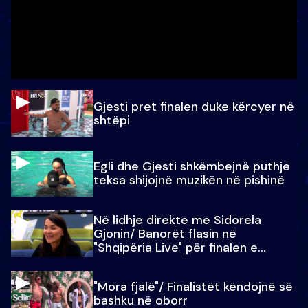
Gjesti pret finalen duke kërcyer në
shtëpi
Egli dhe Gjesti shkëmbejnë puthje
teksa shijojnë muzikën në pishinë
Në lidhje direkte me Sidorela
Gjonin/ Banorët flasin në
"Shqipëria Live" për finalen e
madhe
"Mora fjalë"/ Finalistët këndojnë së
bashku në oborr