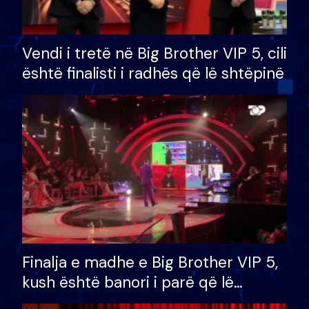
Vendi i tretë në Big Brother VIP 5, cili
është finalisti i radhës që lë shtëpinë
Finalja e madhe e Big Brother VIP 5,
kush është banori i parë që lë
shtëpinë dhe humb mundësinë për