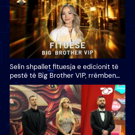
Selin shpallet fituesja e edicionit të
pestë të Big Brother VIP, rrëmben
çmimin e madh prej 100 mijë eurosh