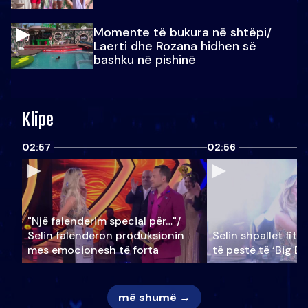
Momente të bukura në shtëpi/
Laerti dhe Rozana hidhen së
bashku në pishinë
Klipe
02:57
02:56
"Një falenderim special për…"/
Selin falënderon produksionin
Selin shpallet fitu
mes emocionesh të forta
të pestë të ‘Big Br
më shumë →