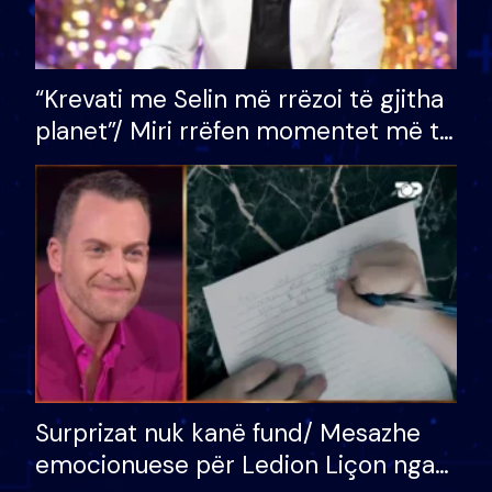
“Krevati me Selin më rrëzoi të gjitha
planet”/ Miri rrëfen momentet më të
bukura në shtëpinë e BB VIP: Do më
mungojë zilja e mëngjesit kur…
Surprizat nuk kanë fund/ Mesazhe
emocionuese për Ledion Liçon nga