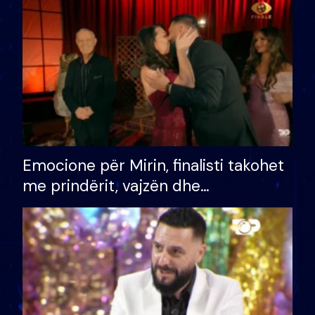
të fituar çmimin e madh
Emocione për Mirin, finalisti takohet
me prindërit, vajzën dhe
bashkëshorten: S’kemi ndonjë letër
divorci apo jo?