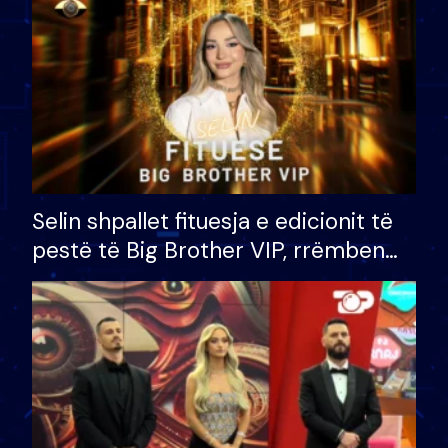
Selin shpallet fituesja e edicionit të
pestë të Big Brother VIP, rrëmben
çmimin e madh prej 100 mijë eurosh