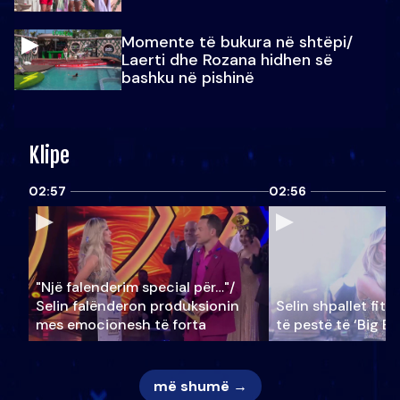
Momente të bukura në shtëpi/
Laerti dhe Rozana hidhen së
bashku në pishinë
Klipe
02:57
02:56
"Një falenderim special për…"/
Selin falënderon produksionin
Selin shpallet fitu
mes emocionesh të forta
të pestë të ‘Big Br
më shumë →