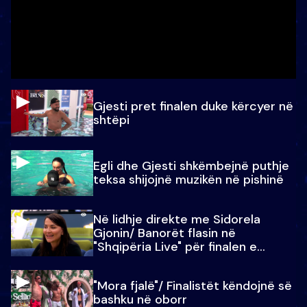
Gjesti pret finalen duke kërcyer në
shtëpi
Egli dhe Gjesti shkëmbejnë puthje
teksa shijojnë muzikën në pishinë
Në lidhje direkte me Sidorela
Gjonin/ Banorët flasin në
"Shqipëria Live" për finalen e
madhe
"Mora fjalë"/ Finalistët këndojnë së
bashku në oborr