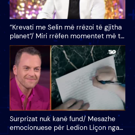
“Krevati me Selin më rrëzoi të gjitha
planet”/ Miri rrëfen momentet më të
bukura në shtëpinë e BB VIP: Do më
mungojë zilja e mëngjesit kur…
Surprizat nuk kanë fund/ Mesazhe
emocionuese për Ledion Liçon nga