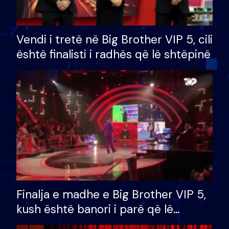
Vendi i tretë në Big Brother VIP 5, cili
është finalisti i radhës që lë shtëpinë
Finalja e madhe e Big Brother VIP 5,
kush është banori i parë që lë
shtëpinë dhe humb mundësinë për