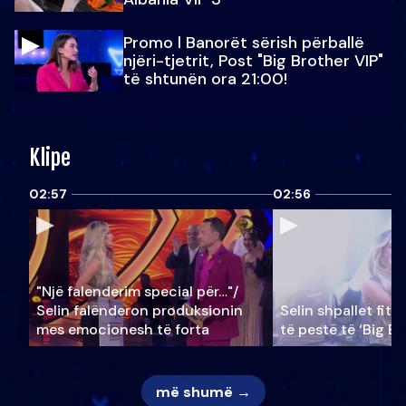
Promo l Banorët sërish përballë
njëri-tjetrit, Post "Big Brother VIP"
të shtunën ora 21:00!
Klipe
02:57
02:56
"Një falenderim special për…"/
Selin falënderon produksionin
Selin shpallet fitu
mes emocionesh të forta
të pestë të ‘Big Br
më shumë →