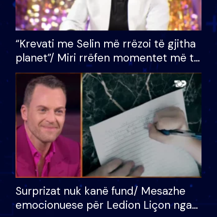
“Krevati me Selin më rrëzoi të gjitha
planet”/ Miri rrëfen momentet më të
bukura në shtëpinë e BB VIP: Do më
mungojë zilja e mëngjesit kur…
Surprizat nuk kanë fund/ Mesazhe
emocionuese për Ledion Liçon nga