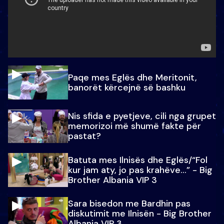
Paqe mes Eglës dhe Meritonit,
banorët kërcejnë së bashku
Nis sfida e pyetjeve, cili nga grupet
memorizoi më shumë fakte për
pastat?
Batuta mes Ilnisës dhe Eglës/“Fol
kur jam aty, jo pas krahëve…” - Big
Brother Albania VIP 3
Sara bisedon me Bardhin pas
diskutimit me Ilnisën - Big Brother
Albania VIP 3