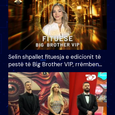
Selin shpallet fituesja e edicionit të
pestë të Big Brother VIP, rrëmben
çmimin e madh prej 100 mijë eurosh