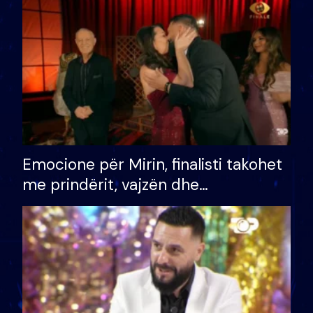
të fituar çmimin e madh
Emocione për Mirin, finalisti takohet
me prindërit, vajzën dhe
bashkëshorten: S’kemi ndonjë letër
divorci apo jo?