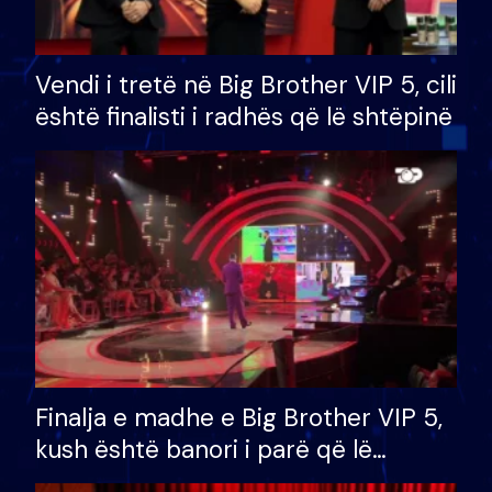
Vendi i tretë në Big Brother VIP 5, cili
është finalisti i radhës që lë shtëpinë
Finalja e madhe e Big Brother VIP 5,
kush është banori i parë që lë
shtëpinë dhe humb mundësinë për