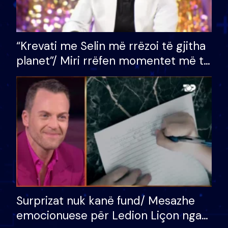
“Krevati me Selin më rrëzoi të gjitha
planet”/ Miri rrëfen momentet më të
bukura në shtëpinë e BB VIP: Do më
mungojë zilja e mëngjesit kur…
Surprizat nuk kanë fund/ Mesazhe
emocionuese për Ledion Liçon nga