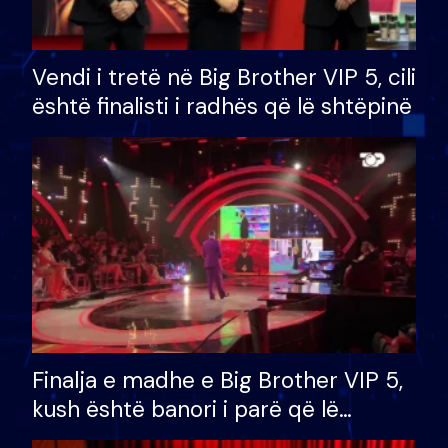
Vendi i tretë në Big Brother VIP 5, cili
është finalisti i radhës që lë shtëpinë
Finalja e madhe e Big Brother VIP 5,
kush është banori i parë që lë
shtëpinë dhe humb mundësinë për