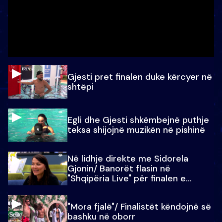
Gjesti pret finalen duke kërcyer në
shtëpi
Egli dhe Gjesti shkëmbejnë puthje
teksa shijojnë muzikën në pishinë
Në lidhje direkte me Sidorela
Gjonin/ Banorët flasin në
"Shqipëria Live" për finalen e
madhe
"Mora fjalë"/ Finalistët këndojnë së
bashku në oborr