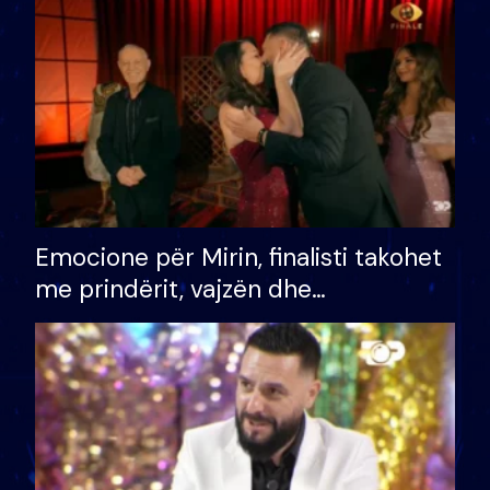
të fituar çmimin e madh
Emocione për Mirin, finalisti takohet
me prindërit, vajzën dhe
bashkëshorten: S’kemi ndonjë letër
divorci apo jo?