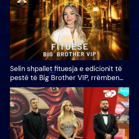
Selin shpallet fituesja e edicionit të
pestë të Big Brother VIP, rrëmben
çmimin e madh prej 100 mijë eurosh