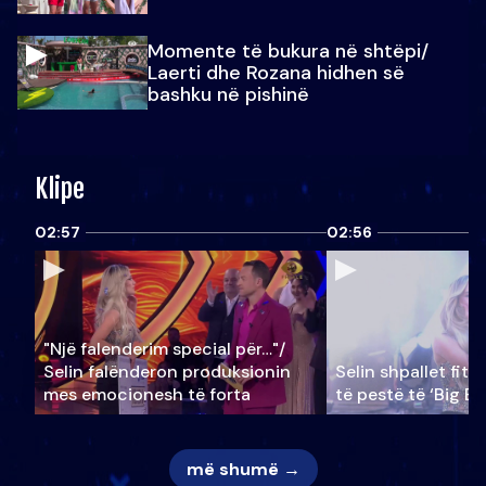
Momente të bukura në shtëpi/
Laerti dhe Rozana hidhen së
bashku në pishinë
Klipe
02:57
02:56
"Një falenderim special për…"/
Selin falënderon produksionin
Selin shpallet fitu
mes emocionesh të forta
të pestë të ‘Big Br
më shumë →