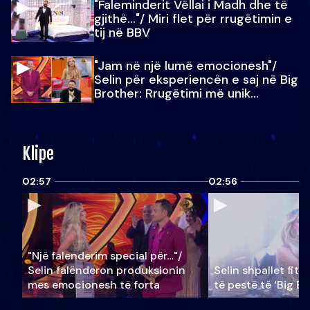
"Faleminderit Vëllai i Madh dhe të
gjithë…"/ Miri flet për rrugëtimin e
tij në BBV
"Jam në një lumë emocionesh"/
Selin për eksperiencën e saj në Big
Brother: Rrugëtimi më unik…
Klipe
02:57
02:56
"Një falenderim special për…"/
Selin falënderon produksionin
Selin shpallet fitu
mes emocionesh të forta
të pestë të ‘Big Br