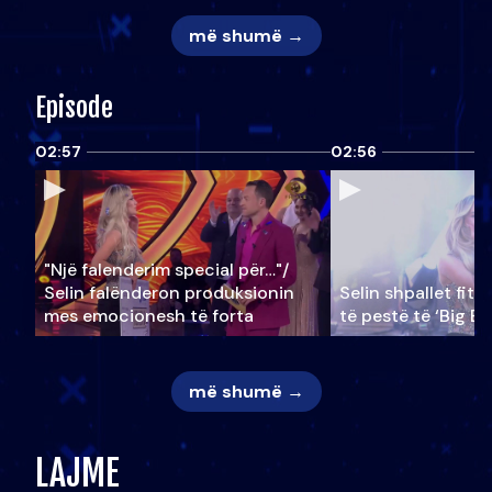
më shumë →
Episode
02:57
02:56
"Një falenderim special për…"/
Selin falënderon produksionin
Selin shpallet fitu
mes emocionesh të forta
të pestë të ‘Big Br
më shumë →
LAJME