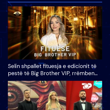
Selin shpallet fituesja e edicionit të
pestë të Big Brother VIP, rrëmben
çmimin e madh prej 100 mijë eurosh