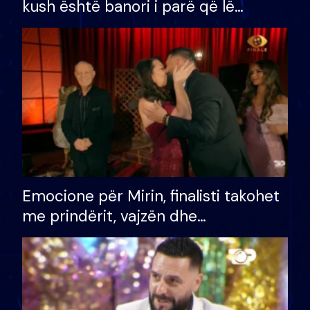
kush është banori i parë që lë
shtëpinë dhe humb mundësinë për
të fituar çmimin e madh
Emocione për Mirin, finalisti takohet
me prindërit, vajzën dhe
bashkëshorten: S’kemi ndonjë letër
divorci apo jo?