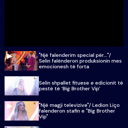
"Një falenderim special për…"/
Selin falënderon produksionin mes
emocionesh të forta
Selin shpallet fituese e edicionit të
pestë të ‘Big Brother Vip’
"Një magji televizive"/ Ledion Liço
falenderon stafin e "Big Brother
Vip"