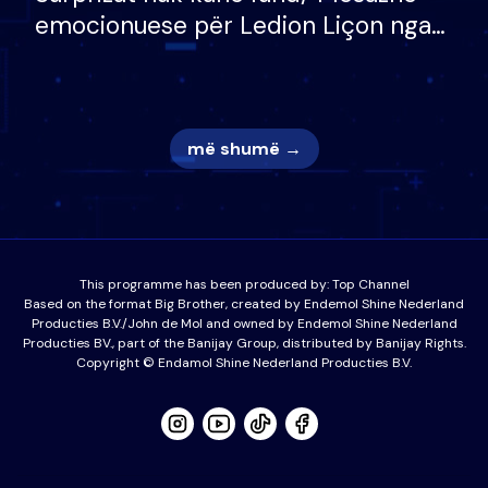
emocionuese për Ledion Liçon nga
nëna dhe fëmijët e tij, moderatori
nuk i mban dot lotët: Nuk meritoj…
më shumë →
This programme has been produced by:
Top Channel
Based on the format Big Brother, created by Endemol Shine Nederland
Producties B.V./John de Mol and owned by Endemol Shine Nederland
Producties BV., part of the Banijay Group, distributed by Banijay Rights.
Copyright © Endamol Shine Nederland Producties B.V.