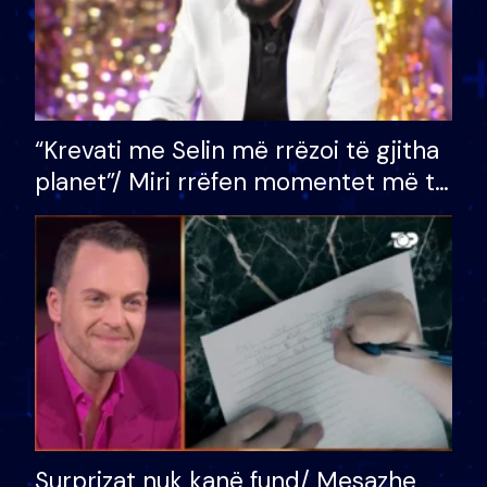
“Krevati me Selin më rrëzoi të gjitha
planet”/ Miri rrëfen momentet më të
bukura në shtëpinë e BB VIP: Do më
mungojë zilja e mëngjesit kur…
Surprizat nuk kanë fund/ Mesazhe