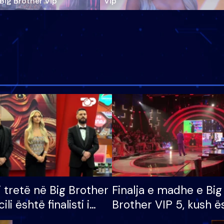
‘Big Brother Vip’
Vip"
i tretë në Big Brother
Finalja e madhe e Big
cili është finalisti i
Brother VIP 5, kush ë
 që lë shtëpinë
banori i parë që lë sh