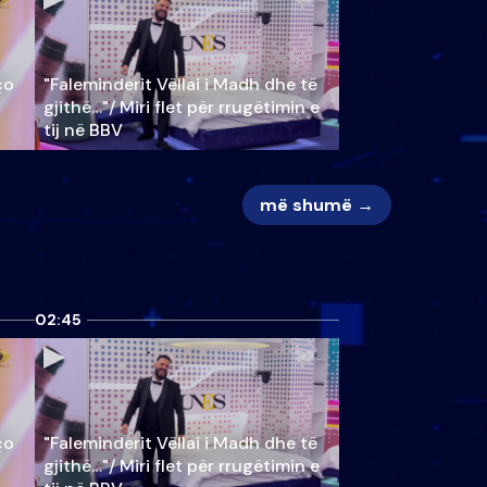
ço
"Faleminderit Vëllai i Madh dhe të
gjithë…"/ Miri flet për rrugëtimin e
tij në BBV
më shumë →
02:45
ço
"Faleminderit Vëllai i Madh dhe të
gjithë…"/ Miri flet për rrugëtimin e