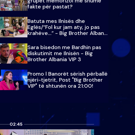
grupet memorizoi më shumë
fakte për pastat?
Batuta mes Ilnisës dhe
Eglës/“Fol kur jam aty, jo pas
krahëve…” - Big Brother Albania
VIP 3
Sara bisedon me Bardhin pas
diskutimit me Ilnisën - Big
Brother Albania VIP 3
Promo l Banorët sërish përballë
njëri-tjetrit, Post "Big Brother
VIP" të shtunën ora 21:00!
02:45