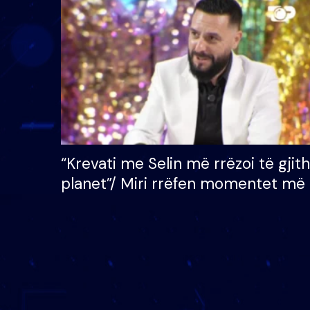
çmimin e madh prej 100
mijë eurosh
“Krevati me Selin më rrëzoi të gjit
planet”/ Miri rrëfen momentet më 
bukura në shtëpinë e BB VIP: Do 
mungojë zilja e mëngjesit kur…