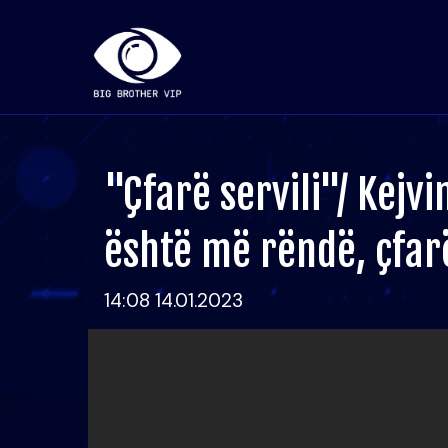
"Çfarë servili"/ Kejvi
është më rëndë, çfar
14:08 14.01.2023