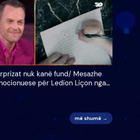
 për
S’kemi ndonjë letër divorci
adh
apo jo?
rprizat nuk kanë fund/ Mesazhe
ocionuese për Ledion Liçon nga
na dhe fëmijët e tij, moderatori
k i mban dot lotët: Nuk meritoj…
më shumë →