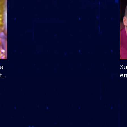
dhe humb mundësinë
të fituar çmimin e m
ha
Su
të
em
më
në
nu