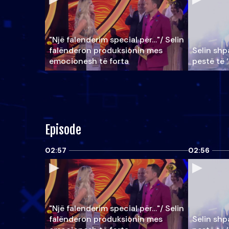
"Një falenderim special për…"/ Selin
falënderon produksionin mes
Selin shpa
emocionesh të forta
pestë të 
Episode
02:57
02:56
"Një falenderim special për…"/ Selin
falënderon produksionin mes
Selin shpa