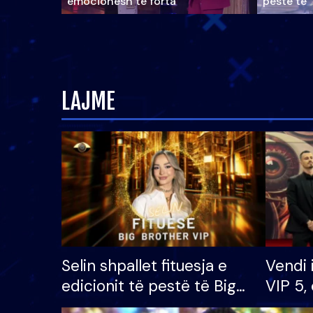
emocionesh të forta
pestë të 
LAJME
Selin shpallet fituesja e
Vendi 
edicionit të pestë të Big
VIP 5, 
Brother VIP, rrëmben
radhës