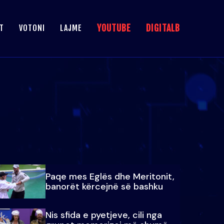
YOUTUBE
DIGITALB
T
VOTONI
LAJME
Paqe mes Eglës dhe Meritonit,
banorët kërcejnë së bashku
Nis sfida e pyetjeve, cili nga