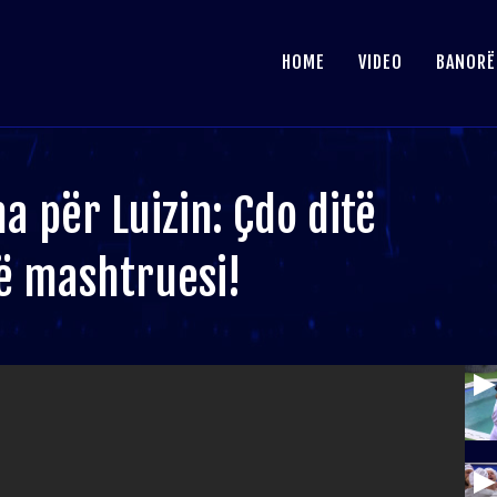
HOME
VIDEO
BANORË
na për Luizin: Çdo ditë
ë mashtruesi!