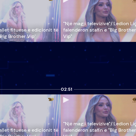
"Një magji televizive"/ Ledion Li
llet fituese e edicionit të
falenderon stafin e "Big Brother
‘Big Brother Vip’
Vip"
02:51
"Një magji televizive"/ Ledion Li
llet fituese e edicionit të
falenderon stafin e "Big Brother