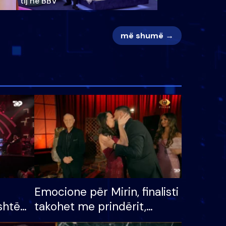
tij në BBV
më shumë →
Emocione për Mirin, finalisti
shtë
takohet me prindërit,
tëpinë
vajzën dhe bashkëshorten: