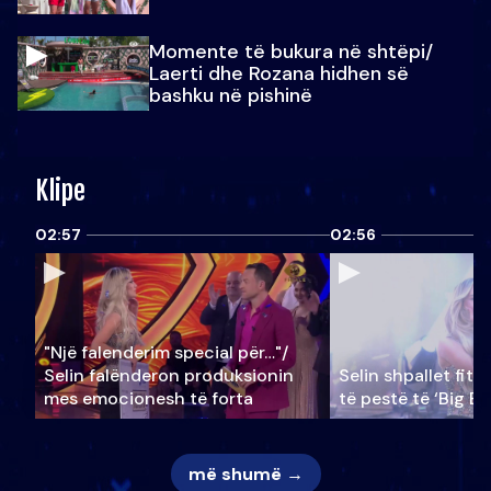
Momente të bukura në shtëpi/
Laerti dhe Rozana hidhen së
bashku në pishinë
Klipe
02:57
02:56
"Një falenderim special për…"/
Selin falënderon produksionin
Selin shpallet fitu
mes emocionesh të forta
të pestë të ‘Big Br
më shumë →