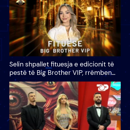
Selin shpallet fituesja e edicionit të
pestë të Big Brother VIP, rrëmben
çmimin e madh prej 100 mijë eurosh