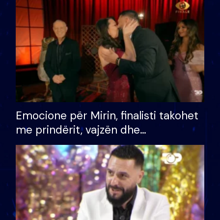
të fituar çmimin e madh
Emocione për Mirin, finalisti takohet
me prindërit, vajzën dhe
bashkëshorten: S’kemi ndonjë letër
divorci apo jo?