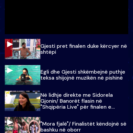
Gjesti pret finalen duke kërcyer në
shtëpi
Egli dhe Gjesti shkëmbejnë puthje
teksa shijojnë muzikën në pishinë
Në lidhje direkte me Sidorela
Gjonin/ Banorët flasin në
"Shqipëria Live" për finalen e
madhe
"Mora fjalë"/ Finalistët këndojnë së
bashku në oborr