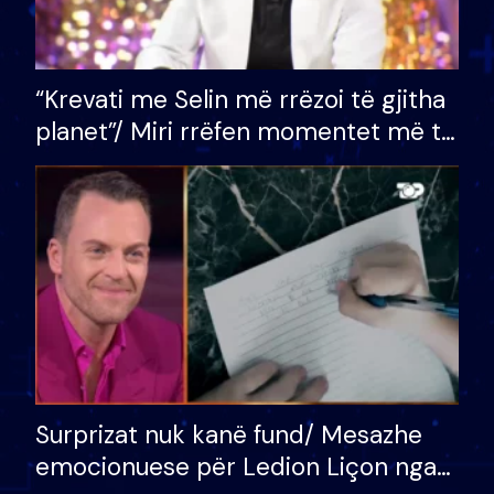
“Krevati me Selin më rrëzoi të gjitha
planet”/ Miri rrëfen momentet më të
bukura në shtëpinë e BB VIP: Do më
mungojë zilja e mëngjesit kur…
Surprizat nuk kanë fund/ Mesazhe
emocionuese për Ledion Liçon nga