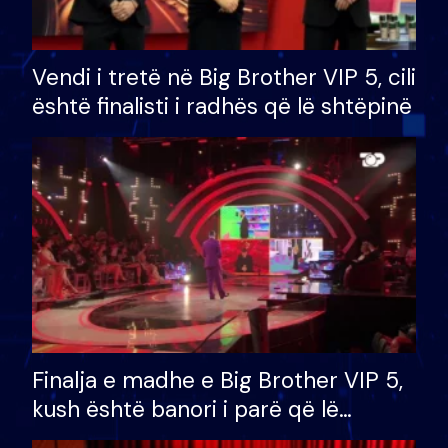
Vendi i tretë në Big Brother VIP 5, cili
është finalisti i radhës që lë shtëpinë
Finalja e madhe e Big Brother VIP 5,
kush është banori i parë që lë
shtëpinë dhe humb mundësinë për