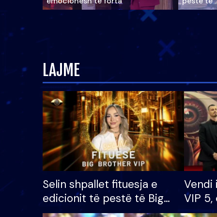
emocionesh të forta
pestë të 
LAJME
Selin shpallet fituesja e
Vendi 
edicionit të pestë të Big
VIP 5, 
Brother VIP, rrëmben
radhës