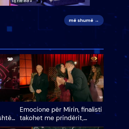
tij në BBV
më shumë →
Emocione për Mirin, finalisti
shtë
takohet me prindërit,
tëpinë
vajzën dhe bashkëshorten: