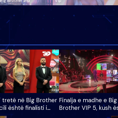
‘Big Brother Vip’
Vip"
i tretë në Big Brother
Finalja e madhe e Big
cili është finalisti i
Brother VIP 5, kush ë
 që lë shtëpinë
banori i parë që lë sh