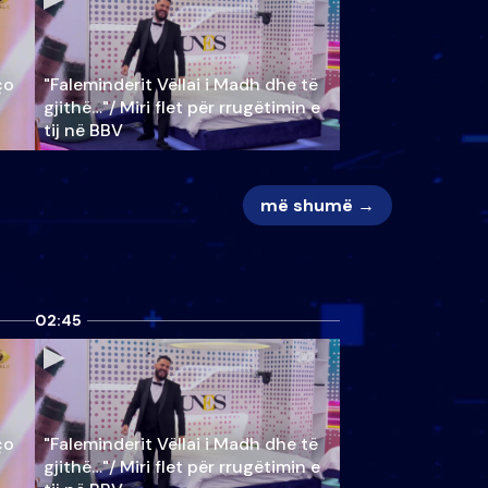
ço
"Faleminderit Vëllai i Madh dhe të
gjithë…"/ Miri flet për rrugëtimin e
tij në BBV
më shumë →
02:45
ço
"Faleminderit Vëllai i Madh dhe të
gjithë…"/ Miri flet për rrugëtimin e