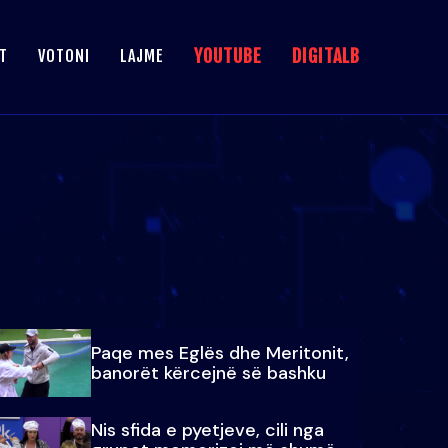
YOUTUBE
DIGITALB
T
VOTONI
LAJME
Paqe mes Eglës dhe Meritonit,
banorët kërcejnë së bashku
Nis sfida e pyetjeve, cili nga