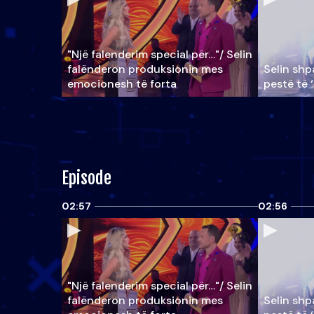
"Një falenderim special për…"/ Selin
falënderon produksionin mes
Selin shpa
emocionesh të forta
pestë të 
Episode
02:57
02:56
"Një falenderim special për…"/ Selin
falënderon produksionin mes
Selin shpa