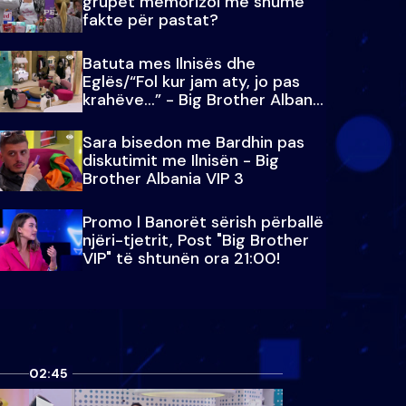
grupet memorizoi më shumë
fakte për pastat?
Batuta mes Ilnisës dhe
Eglës/“Fol kur jam aty, jo pas
krahëve…” - Big Brother Albania
VIP 3
Sara bisedon me Bardhin pas
diskutimit me Ilnisën - Big
Brother Albania VIP 3
Promo l Banorët sërish përballë
njëri-tjetrit, Post "Big Brother
VIP" të shtunën ora 21:00!
02:45