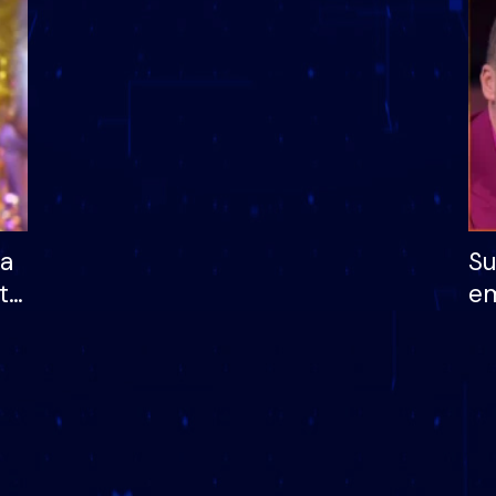
dhe humb mundësinë
të fituar çmimin e m
ha
Su
të
em
më
në
nu