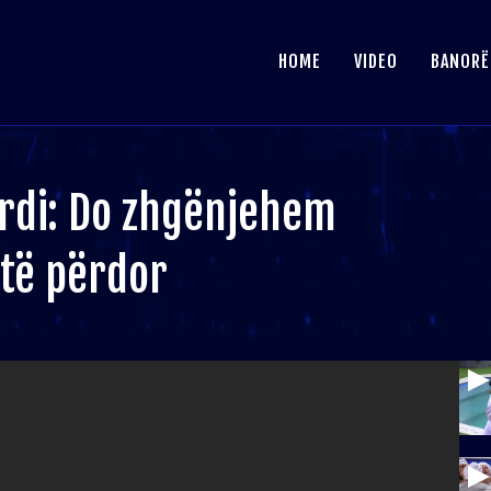
HOME
VIDEO
BANORË
jordi: Do zhgënjehem
të përdor