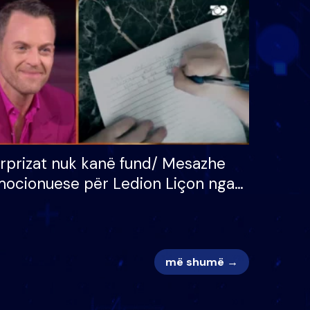
 për
S’kemi ndonjë letër divorci
adh
apo jo?
rprizat nuk kanë fund/ Mesazhe
ocionuese për Ledion Liçon nga
na dhe fëmijët e tij, moderatori
k i mban dot lotët: Nuk meritoj…
më shumë →