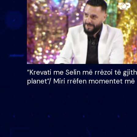
çmimin e madh prej 100
mijë eurosh
“Krevati me Selin më rrëzoi të gjit
planet”/ Miri rrëfen momentet më 
bukura në shtëpinë e BB VIP: Do 
mungojë zilja e mëngjesit kur…