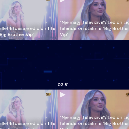
"Një magji televizive"/ Ledion Li
llet fituese e edicionit të
falenderon stafin e "Big Brother
‘Big Brother Vip’
Vip"
02:51
"Një magji televizive"/ Ledion Li
llet fituese e edicionit të
falenderon stafin e "Big Brother