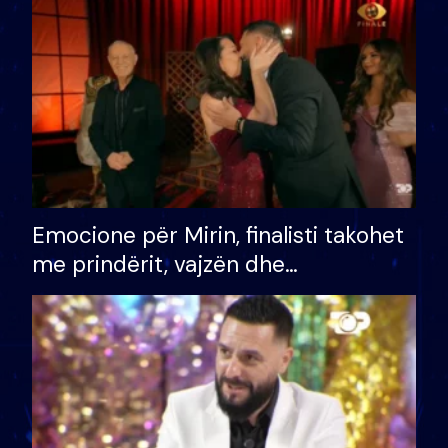
të fituar çmimin e madh
Emocione për Mirin, finalisti takohet
me prindërit, vajzën dhe
bashkëshorten: S’kemi ndonjë letër
divorci apo jo?