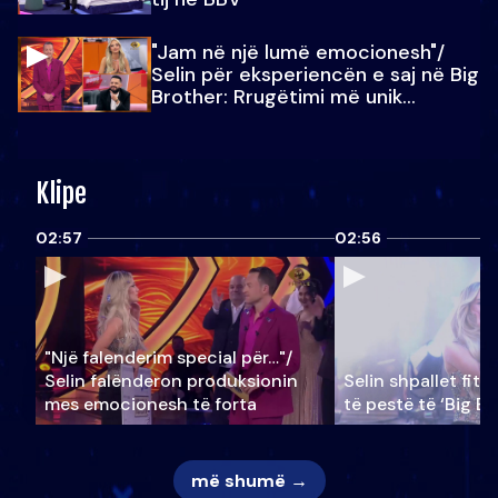
"Jam në një lumë emocionesh"/
Selin për eksperiencën e saj në Big
Brother: Rrugëtimi më unik…
Klipe
02:57
02:56
"Një falenderim special për…"/
Selin falënderon produksionin
Selin shpallet fitu
mes emocionesh të forta
të pestë të ‘Big Br
më shumë →