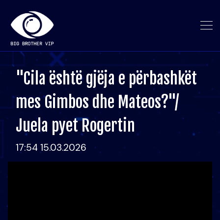
"Cila është gjëja e përbashkët
mes Gimbos dhe Mateos?"/
Juela pyet Rogertin
17:54 15.03.2026