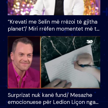
“Krevati me Selin më rrëzoi të gjitha
planet”/ Miri rrëfen momentet më të
bukura në shtëpinë e BB VIP: Do më
mungojë zilja e mëngjesit kur…
Surprizat nuk kanë fund/ Mesazhe
emocionuese për Ledion Liçon nga