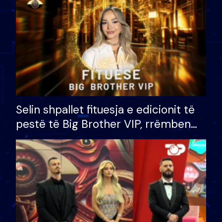
Selin shpallet fituesja e edicionit të
pestë të Big Brother VIP, rrëmben
çmimin e madh prej 100 mijë eurosh