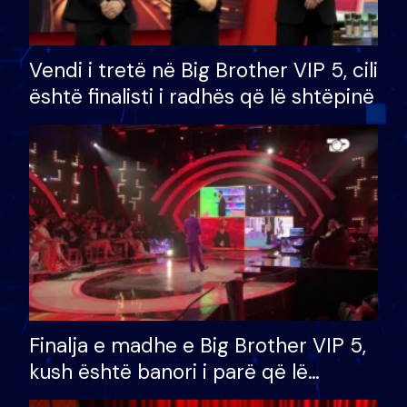
Vendi i tretë në Big Brother VIP 5, cili
është finalisti i radhës që lë shtëpinë
Finalja e madhe e Big Brother VIP 5,
kush është banori i parë që lë
shtëpinë dhe humb mundësinë për