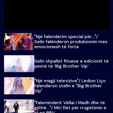
"Një falenderim special për…"/
Selin falënderon produksionin mes
emocionesh të forta
Selin shpallet fituese e edicionit të
pestë të ‘Big Brother Vip’
"Një magji televizive"/ Ledion Liço
falenderon stafin e "Big Brother
Vip"
"Faleminderit Vëllai i Madh dhe të
gjithë…"/ Miri flet për rrugëtimin e
tij në BBV