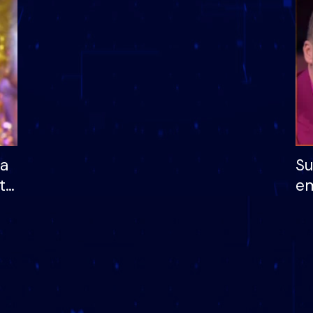
dhe humb mundësinë
të fituar çmimin e m
ha
Su
të
em
më
në
nu