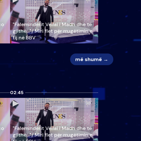
ço
"Faleminderit Vëllai i Madh dhe të
gjithë…"/ Miri flet për rrugëtimin e
tij në BBV
më shumë →
02:45
ço
"Faleminderit Vëllai i Madh dhe të
gjithë…"/ Miri flet për rrugëtimin e