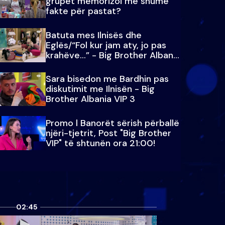
grupet memorizoi më shumë
fakte për pastat?
Batuta mes Ilnisës dhe
Eglës/“Fol kur jam aty, jo pas
krahëve…” - Big Brother Albania
VIP 3
Sara bisedon me Bardhin pas
diskutimit me Ilnisën - Big
Brother Albania VIP 3
Promo l Banorët sërish përballë
njëri-tjetrit, Post "Big Brother
VIP" të shtunën ora 21:00!
02:45