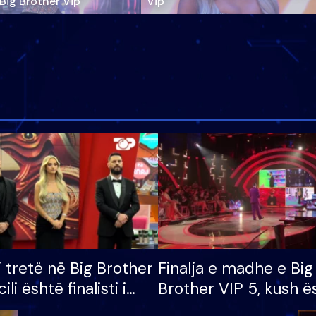
‘Big Brother Vip’
Vip"
i tretë në Big Brother
Finalja e madhe e Big
cili është finalisti i
Brother VIP 5, kush ë
 që lë shtëpinë
banori i parë që lë sh