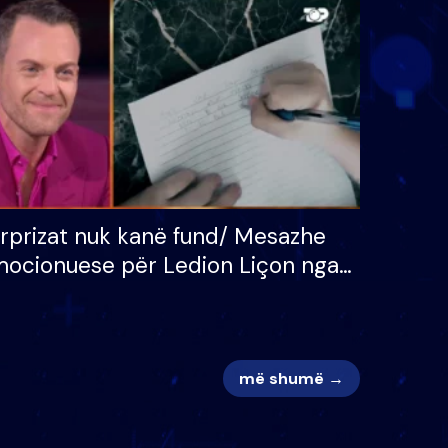
 për
S’kemi ndonjë letër divorci
adh
apo jo?
rprizat nuk kanë fund/ Mesazhe
ocionuese për Ledion Liçon nga
na dhe fëmijët e tij, moderatori
k i mban dot lotët: Nuk meritoj…
më shumë →