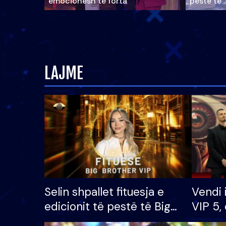
emocionesh të forta
pestë të 
LAJME
Selin shpallet fituesja e
Vendi 
edicionit të pestë të Big
VIP 5, 
Brother VIP, rrëmben
radhës