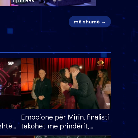
tij në BBV
më shumë →
Emocione për Mirin, finalisti
shtë
takohet me prindërit,
tëpinë
vajzën dhe bashkëshorten: