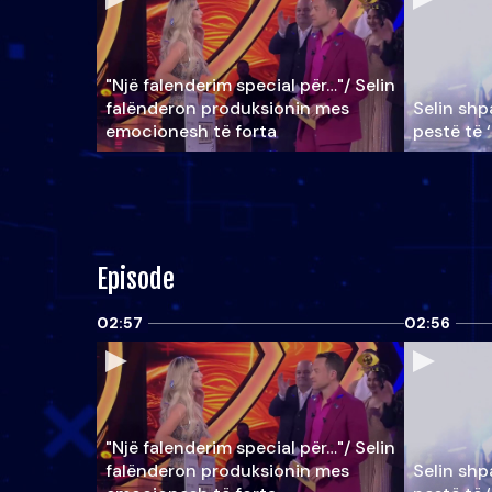
"Një falenderim special për…"/ Selin
falënderon produksionin mes
Selin shpa
emocionesh të forta
pestë të 
Episode
02:57
02:56
"Një falenderim special për…"/ Selin
falënderon produksionin mes
Selin shpa