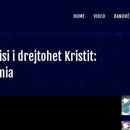
HOME
VIDEO
BANORË
i i drejtohet Kristit:
mia