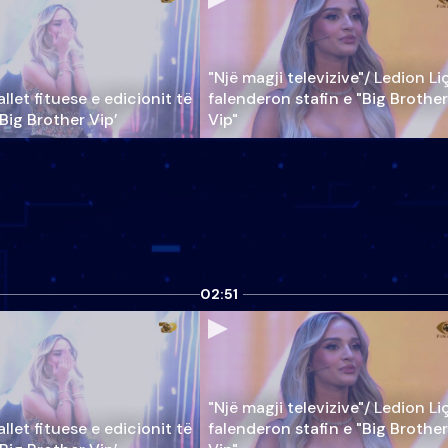
"Një magji televizive"/ Ledion Li
llet fituese e edicionit të
falenderon stafin e "Big Brother
‘Big Brother Vip’
Vip"
02:51
"Një magji televizive"/ Ledion Li
llet fituese e edicionit të
falenderon stafin e "Big Brother