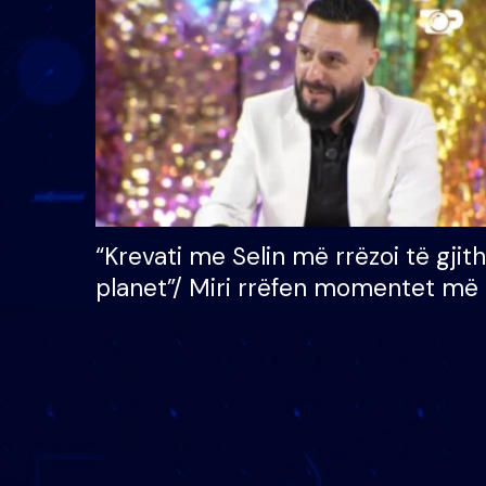
çmimin e madh prej 100
mijë eurosh
“Krevati me Selin më rrëzoi të gjit
planet”/ Miri rrëfen momentet më 
bukura në shtëpinë e BB VIP: Do 
mungojë zilja e mëngjesit kur…