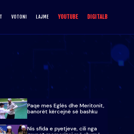
YOUTUBE
DIGITALB
T
VOTONI
LAJME
Paqe mes Eglës dhe Meritonit,
banorët kërcejnë së bashku
Nis sfida e pyetjeve, cili nga