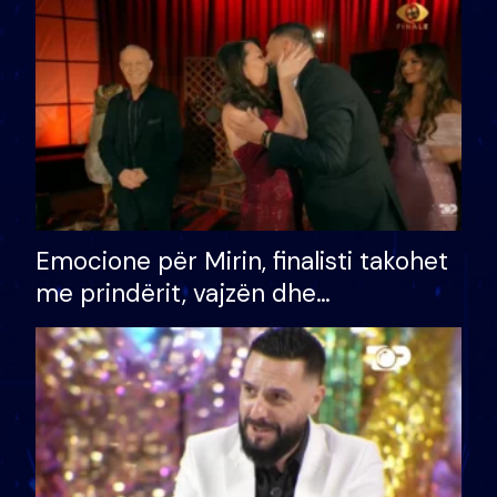
të fituar çmimin e madh
Emocione për Mirin, finalisti takohet
me prindërit, vajzën dhe
bashkëshorten: S’kemi ndonjë letër
divorci apo jo?