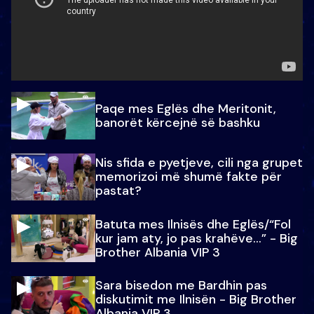
Paqe mes Eglës dhe Meritonit,
banorët kërcejnë së bashku
Nis sfida e pyetjeve, cili nga grupet
memorizoi më shumë fakte për
pastat?
Batuta mes Ilnisës dhe Eglës/“Fol
kur jam aty, jo pas krahëve…” - Big
Brother Albania VIP 3
Sara bisedon me Bardhin pas
diskutimit me Ilnisën - Big Brother
Albania VIP 3