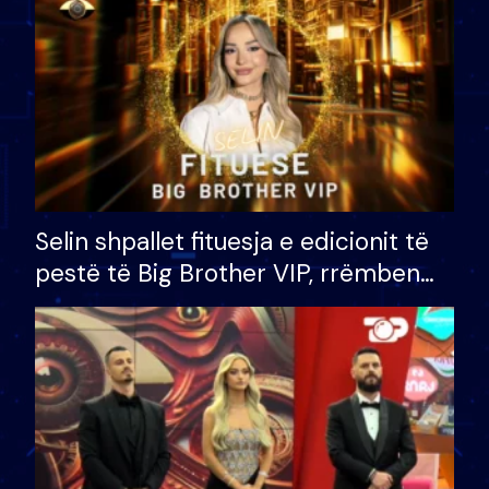
Selin shpallet fituesja e edicionit të
pestë të Big Brother VIP, rrëmben
çmimin e madh prej 100 mijë eurosh