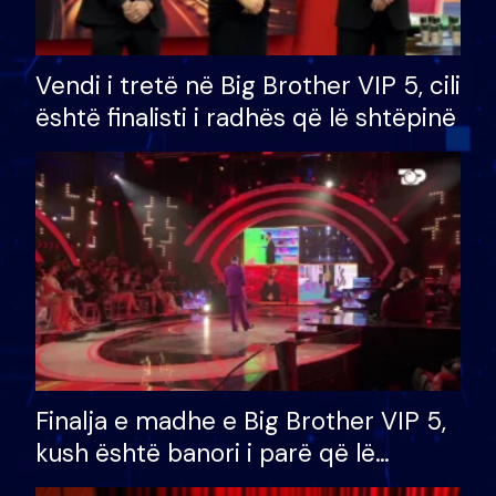
Vendi i tretë në Big Brother VIP 5, cili
është finalisti i radhës që lë shtëpinë
Finalja e madhe e Big Brother VIP 5,
kush është banori i parë që lë
shtëpinë dhe humb mundësinë për