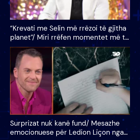
“Krevati me Selin më rrëzoi të gjitha
planet”/ Miri rrëfen momentet më të
bukura në shtëpinë e BB VIP: Do më
mungojë zilja e mëngjesit kur…
Surprizat nuk kanë fund/ Mesazhe
emocionuese për Ledion Liçon nga