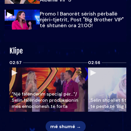
Promo l Banorët sërish përballë
njëri-tjetrit, Post "Big Brother VIP"
të shtunën ora 21:00!
Klipe
02:57
02:56
"Një falenderim special për…"/
Selin falënderon produksionin
Selin shpallet fitu
mes emocionesh të forta
të pestë të ‘Big Br
më shumë →