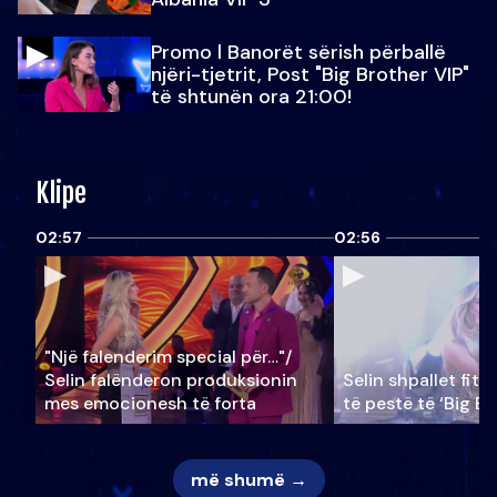
Promo l Banorët sërish përballë
njëri-tjetrit, Post "Big Brother VIP"
të shtunën ora 21:00!
Klipe
02:57
02:56
"Një falenderim special për…"/
Selin falënderon produksionin
Selin shpallet fitu
mes emocionesh të forta
të pestë të ‘Big Br
më shumë →