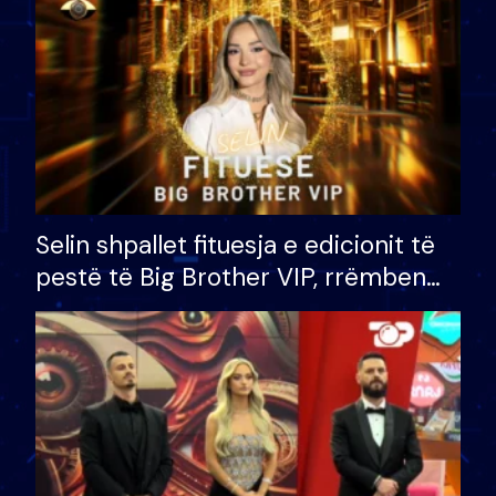
Selin shpallet fituesja e edicionit të
pestë të Big Brother VIP, rrëmben
çmimin e madh prej 100 mijë eurosh