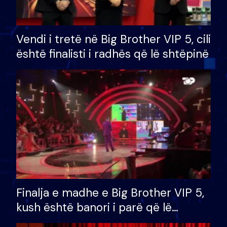
Vendi i tretë në Big Brother VIP 5, cili
është finalisti i radhës që lë shtëpinë
Finalja e madhe e Big Brother VIP 5,
kush është banori i parë që lë
shtëpinë dhe humb mundësinë për