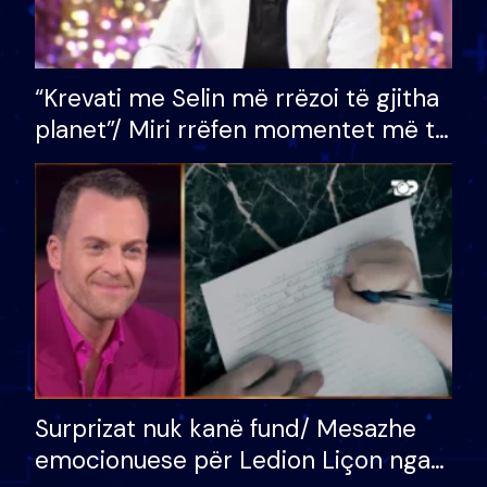
“Krevati me Selin më rrëzoi të gjitha
planet”/ Miri rrëfen momentet më të
bukura në shtëpinë e BB VIP: Do më
mungojë zilja e mëngjesit kur…
Surprizat nuk kanë fund/ Mesazhe
emocionuese për Ledion Liçon nga