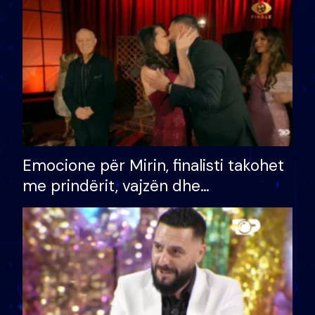
të fituar çmimin e madh
Emocione për Mirin, finalisti takohet
me prindërit, vajzën dhe
bashkëshorten: S’kemi ndonjë letër
divorci apo jo?