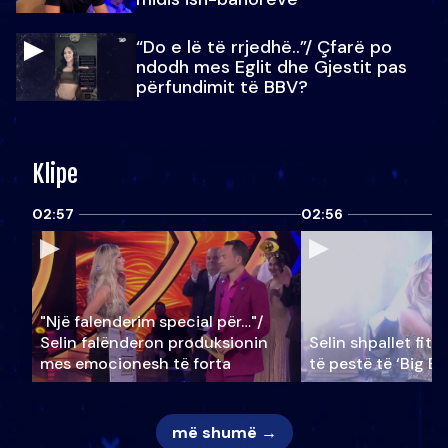
“Do e lë të rrjedhë..”/ Çfarë po
ndodh mes Eglit dhe Gjestit pas
përfundimit të BBV?
Klipe
02:57
02:56
"Një falenderim special për…"/
Selin falënderon produksionin
Selin shpallet fitu
mes emocionesh të forta
të pestë të ‘Big Br
më shumë →