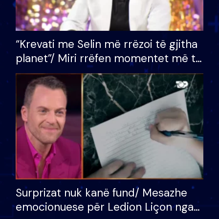
“Krevati me Selin më rrëzoi të gjitha
planet”/ Miri rrëfen momentet më të
bukura në shtëpinë e BB VIP: Do më
mungojë zilja e mëngjesit kur…
Surprizat nuk kanë fund/ Mesazhe
emocionuese për Ledion Liçon nga