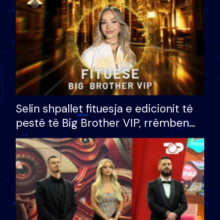
Selin shpallet fituesja e edicionit të
pestë të Big Brother VIP, rrëmben
çmimin e madh prej 100 mijë eurosh