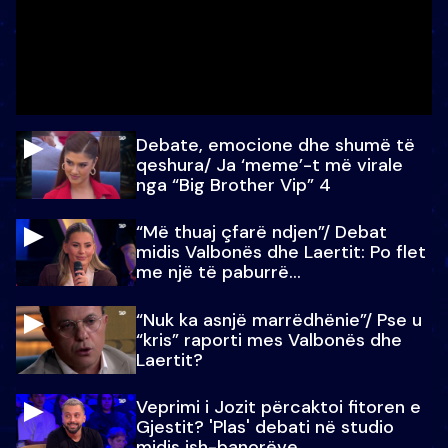
Debate, emocione dhe shumë të
qeshura/ Ja ‘meme’-t më virale
nga “Big Brother Vip” 4
“Më thuaj çfarë ndjen”/ Debat
midis Valbonës dhe Laertit: Po flet
me një të paburrë...
“Nuk ka asnjë marrëdhënie”/ Pse u
“kris” raporti mes Valbonës dhe
Laertit?
Veprimi i Jozit përcaktoi fitoren e
Gjestit? 'Plas' debati në studio
midis ish-banorëve