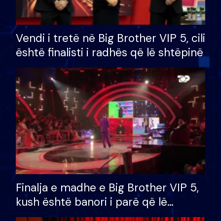
Vendi i tretë në Big Brother VIP 5, cili
është finalisti i radhës që lë shtëpinë
Finalja e madhe e Big Brother VIP 5,
kush është banori i parë që lë
shtëpinë dhe humb mundësinë për