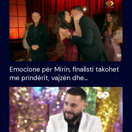
të fituar çmimin e madh
Emocione për Mirin, finalisti takohet
me prindërit, vajzën dhe
bashkëshorten: S’kemi ndonjë letër
divorci apo jo?