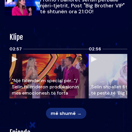
njëri-tjetrit, Post "Big Brother VIP"
të shtunën ora 21:00!
Klipe
02:57
02:56
"Një falenderim special për…"/
Selin falënderon produksionin
Selin shpallet fitu
mes emocionesh të forta
të pestë të ‘Big Br
më shumë →