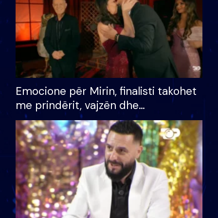
Emocione për Mirin, finalisti takohet
me prindërit, vajzën dhe
bashkëshorten: S’kemi ndonjë letër
divorci apo jo?