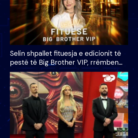
Selin shpallet fituesja e edicionit të
pestë të Big Brother VIP, rrëmben
çmimin e madh prej 100 mijë eurosh