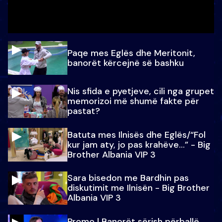
Paqe mes Eglës dhe Meritonit,
banorët kërcejnë së bashku
Nis sfida e pyetjeve, cili nga grupet
memorizoi më shumë fakte për
pastat?
Batuta mes Ilnisës dhe Eglës/“Fol
kur jam aty, jo pas krahëve…” - Big
Brother Albania VIP 3
Sara bisedon me Bardhin pas
diskutimit me Ilnisën - Big Brother
Albania VIP 3
Promo l Banorët sërish përballë