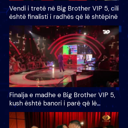
Vendi i tretë në Big Brother VIP 5, cili
është finalisti i radhës që lë shtëpinë
Finalja e madhe e Big Brother VIP 5,
kush është banori i parë që lë
shtëpinë dhe humb mundësinë për
të fituar çmimin e madh