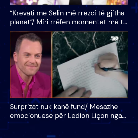
“Krevati me Selin më rrëzoi të gjitha
planet”/ Miri rrëfen momentet më të
bukura në shtëpinë e BB VIP: Do më
mungojë zilja e mëngjesit kur…
Surprizat nuk kanë fund/ Mesazhe
emocionuese për Ledion Liçon nga
nëna dhe fëmijët e tij, moderatori
nuk i mban dot lotët: Nuk meritoj…