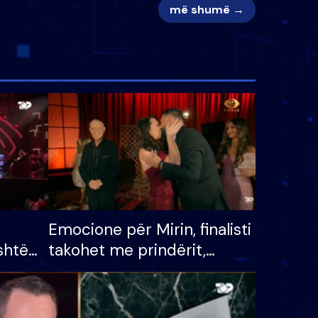
më shumë →
Emocione për Mirin, finalisti
shtë
takohet me prindërit,
tëpinë
vajzën dhe bashkëshorten:
 për
S’kemi ndonjë letër divorci
adh
apo jo?