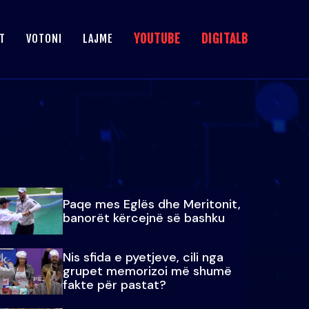
YOUTUBE
DIGITALB
T
VOTONI
LAJME
Paqe mes Eglës dhe Meritonit,
banorët kërcejnë së bashku
Nis sfida e pyetjeve, cili nga
grupet memorizoi më shumë
fakte për pastat?