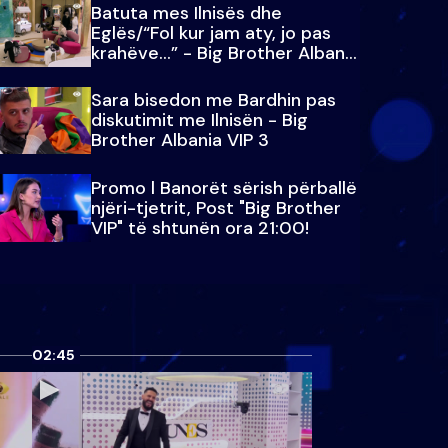
Batuta mes Ilnisës dhe
Eglës/“Fol kur jam aty, jo pas
krahëve…” - Big Brother Albania
VIP 3
Sara bisedon me Bardhin pas
diskutimit me Ilnisën - Big
Brother Albania VIP 3
Promo l Banorët sërish përballë
njëri-tjetrit, Post "Big Brother
VIP" të shtunën ora 21:00!
02:45