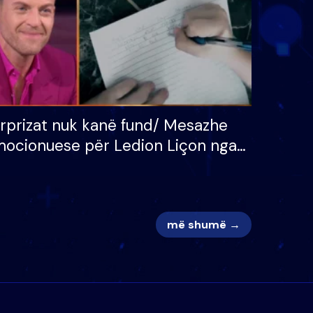
rprizat nuk kanë fund/ Mesazhe
ocionuese për Ledion Liçon nga
na dhe fëmijët e tij, moderatori
k i mban dot lotët: Nuk meritoj…
më shumë →