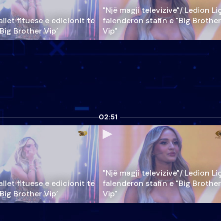
"Një magji televizive"/ Ledion Li
llet fituese e edicionit të
falenderon stafin e "Big Brother
‘Big Brother Vip’
Vip"
02:51
"Një magji televizive"/ Ledion Li
llet fituese e edicionit të
falenderon stafin e "Big Brother
‘Big Brother Vip’
Vip"