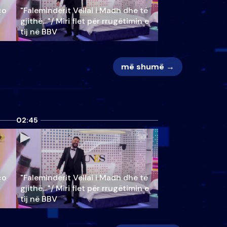
ço
"Faleminderit Vëllai i Madh dhe të
gjithë…"/ Miri flet për rrugëtimin e
tij në BBV
më shumë →
02:45
ço
"Faleminderit Vëllai i Madh dhe të
gjithë…"/ Miri flet për rrugëtimin e
tij në BBV