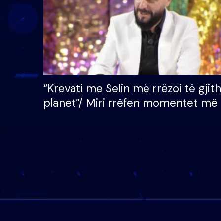
“Krevati me Selin më rrëzoi të gjit
planet”/ Miri rrëfen momentet më 
bukura në shtëpinë e BB VIP: Do 
mungojë zilja e mëngjesit kur…