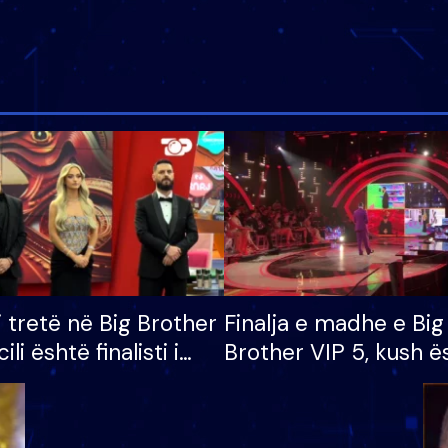
i tretë në Big Brother
Finalja e madhe e Big
cili është finalisti i
Brother VIP 5, kush ë
 që lë shtëpinë
banori i parë që lë sh
dhe humb mundësinë
të fituar çmimin e m