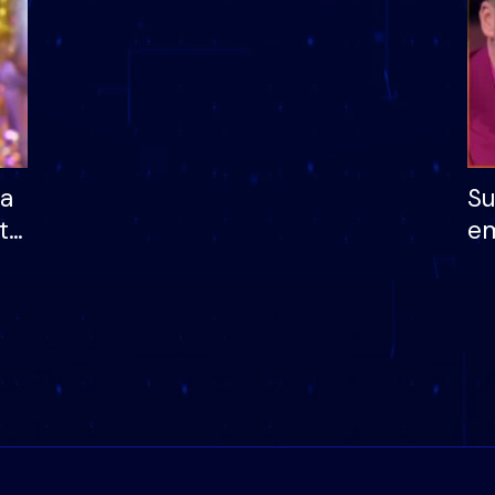
ha
Su
të
em
më
në
nu