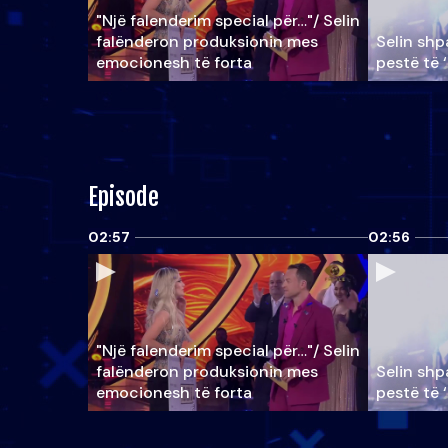
"Një falenderim special për…"/ Selin
falënderon produksionin mes
Selin shpa
emocionesh të forta
pestë të 
Episode
02:57
02:56
"Një falenderim special për…"/ Selin
falënderon produksionin mes
Selin shpa
emocionesh të forta
pestë të 