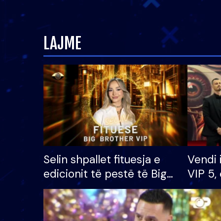
LAJME
Selin shpallet fituesja e
Vendi 
edicionit të pestë të Big
VIP 5, 
Brother VIP, rrëmben
radhës
çmimin e madh prej 100
mijë eurosh