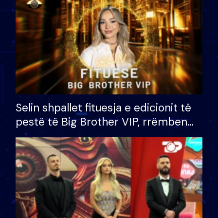
Selin shpallet fituesja e edicionit të
pestë të Big Brother VIP, rrëmben
çmimin e madh prej 100 mijë eurosh