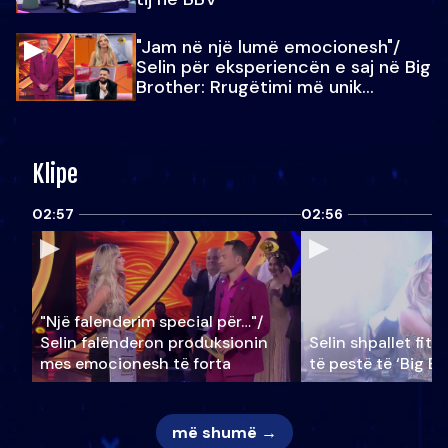
"Jam në një lumë emocionesh"/
Selin për eksperiencën e saj në Big
Brother: Rrugëtimi më unik…
Klipe
02:57
02:56
"Një falenderim special për…"/
Selin falënderon produksionin
Selin shpallet fitu
mes emocionesh të forta
të pestë të ‘Big Br
më shumë →