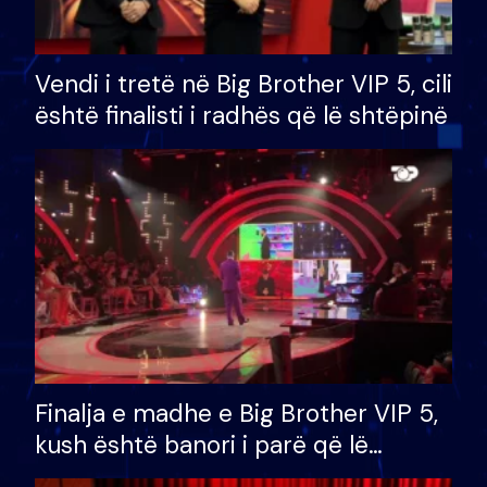
Vendi i tretë në Big Brother VIP 5, cili
është finalisti i radhës që lë shtëpinë
Finalja e madhe e Big Brother VIP 5,
kush është banori i parë që lë
shtëpinë dhe humb mundësinë për