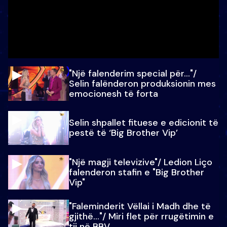
"Një falenderim special për…"/
Selin falënderon produksionin mes
emocionesh të forta
Selin shpallet fituese e edicionit të
pestë të ‘Big Brother Vip’
"Një magji televizive"/ Ledion Liço
falenderon stafin e "Big Brother
Vip"
"Faleminderit Vëllai i Madh dhe të
gjithë…"/ Miri flet për rrugëtimin e
tij në BBV