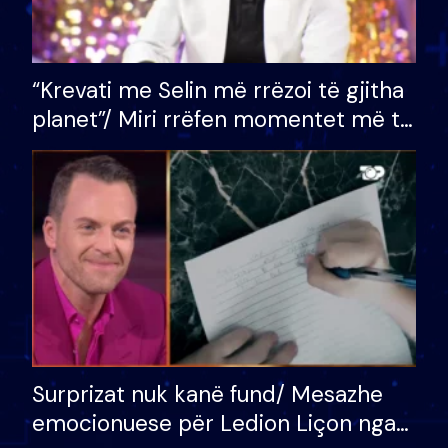
“Krevati me Selin më rrëzoi të gjitha
planet”/ Miri rrëfen momentet më të
bukura në shtëpinë e BB VIP: Do më
mungojë zilja e mëngjesit kur…
Surprizat nuk kanë fund/ Mesazhe
emocionuese për Ledion Liçon nga