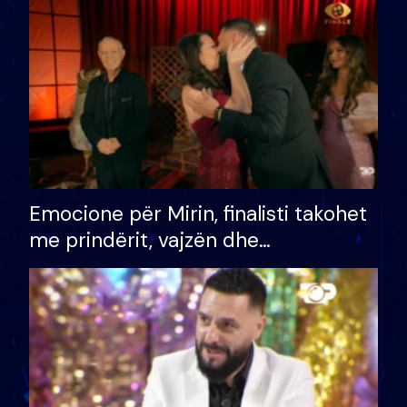
të fituar çmimin e madh
Emocione për Mirin, finalisti takohet
me prindërit, vajzën dhe
bashkëshorten: S’kemi ndonjë letër
divorci apo jo?