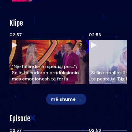
Klipe
02:57
02:56
"Një falenderim special për…"/
Selin falënderon produksionin
Selin shpallet fitu
mes emocionesh të forta
të pestë të ‘Big Br
më shumë →
Episode
02:57
02:56