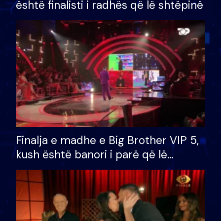
është finalisti i radhës që lë shtëpinë
Finalja e madhe e Big Brother VIP 5,
kush është banori i parë që lë
shtëpinë dhe humb mundësinë për
të fituar çmimin e madh