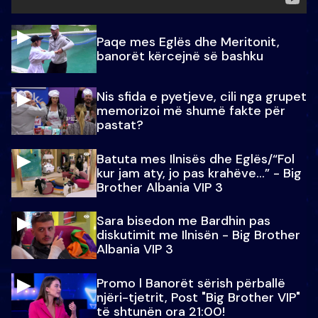
Paqe mes Eglës dhe Meritonit,
banorët kërcejnë së bashku
Nis sfida e pyetjeve, cili nga grupet
memorizoi më shumë fakte për
pastat?
Batuta mes Ilnisës dhe Eglës/“Fol
kur jam aty, jo pas krahëve…” - Big
Brother Albania VIP 3
Sara bisedon me Bardhin pas
diskutimit me Ilnisën - Big Brother
Albania VIP 3
Promo l Banorët sërish përballë
njëri-tjetrit, Post "Big Brother VIP"
të shtunën ora 21:00!