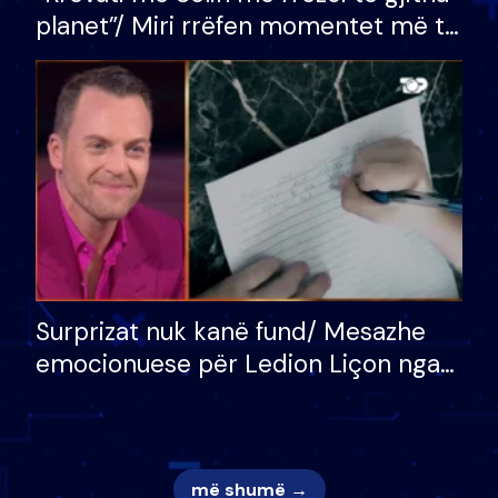
planet”/ Miri rrëfen momentet më të
bukura në shtëpinë e BB VIP: Do më
mungojë zilja e mëngjesit kur…
Surprizat nuk kanë fund/ Mesazhe
emocionuese për Ledion Liçon nga
nëna dhe fëmijët e tij, moderatori
nuk i mban dot lotët: Nuk meritoj…
më shumë →