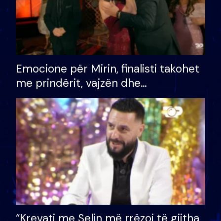
Emocione për Mirin, finalisti takohet
me prindërit, vajzën dhe
bashkëshorten: S’kemi ndonjë letër
divorci apo jo?
“Krevati me Selin më rrëzoi të gjitha