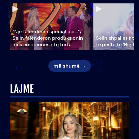
"Një falenderim special për…"/
Selin falënderon produksionin
Selin shpallet fitu
mes emocionesh të forta
të pestë të ‘Big Br
më shumë →
LAJME